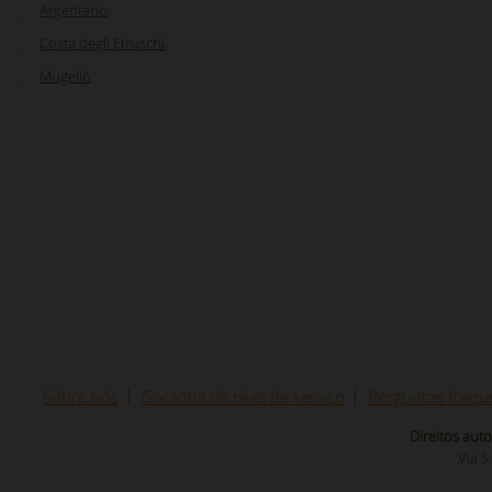
Argentario
,
Costa degli Etruschi
,
Mugello
Sobre nós
Garantia de nível de serviço
Perguntas frequ
Direitos aut
Via S