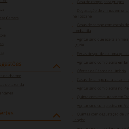
orno
Casa de campo para grupos
cca
Degustação de vinhos em uma
na Toscana
sa Carrara
Casas de campo com escola de
a
Lombardia
toia
Agriturismo que aceita animais
to
Ligúria
na
Férias desportivas numa quint
Agriturismo com piscina em E
ugestões
Ofertas de Páscoa na Úmbria
s de charme
Casas de campo para casament
as de fazenda
Agriturismo com piscina no Pi
tantânea
Quinta com restaurante em Tre
Agriturismo com piscina em V
ertas
Quintas com degustação de vi
Langhe
Agriturismo para crianças em 