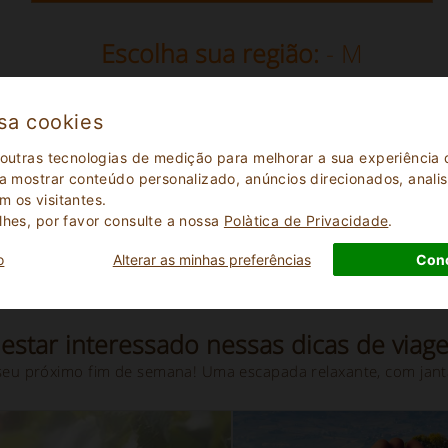
Escolha sua região:
- M
sa cookies
 outras tecnologias de medição para melhorar a sua experiênci
 a mostrar conteúdo personalizado, anúncios direcionados, analisa
 os visitantes.
Veja os itens relacionados
- M
lhes, por favor consulte a nossa
Polà­tica de Privacidade
.
o
Alterar as minhas preferências
Con
estar interessado nessas dicas de viag
seu próximo fim de semana! Uma escapada relaxante, com jant