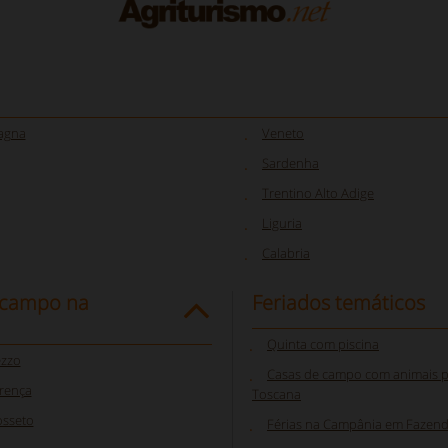
agna
Veneto
Sardenha
Trentino Alto Adige
Liguria
Calabria
 campo na
Feriados temáticos
Quinta com piscina
ezzo
Casas de campo com animais p
rença
Toscana
osseto
Férias na Campânia em Fazend