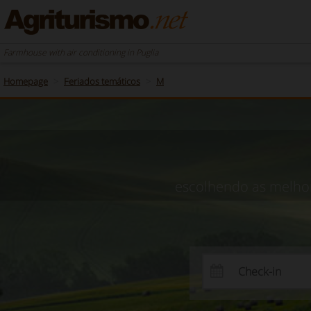
Farmhouse with air conditioning in Puglia
Homepage
Feriados temáticos
M
escolhendo as melhor