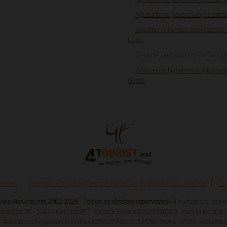
Agriturismo para crianças em 
Estadia no campo com Cursos d
Lazio
Casa de campo com spa na Lo
Ofertas de Natal em Agrituris
Garda
entes
Termos e Condições de Reserva
Sugira seu imóvel
Co
orais 4tourist.net 2002-2026 - Todos os direitos reservados
4Tourism s.r.l soci
.Antioco 70 - 56021 Cascina (PI) - Codice Fiscale 01618980500 - Partita Iva 01
4tourism srl registered in the CCIAA of Pisa nr.141307 owner of the 4tourist.