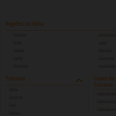
Regiões da Itália
Toscana
Emilia Rom
Sicília
Lácio
Umbria
Marchas
Puglia
Campania
Piemonte
Lombardia
Toscana
Casas de
Toscana
Siena
Fazenda Ar
Florença
Fazenda Flo
Pisa
Fazenda Gr
Arezzo