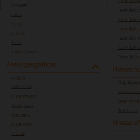
Fazenda Liv
Grosseto
Fazenda Lu
Lucca
Fazenda Mas
Pistoia
Fazenda Pis
Livorno
Fazenda Pis
Prato
Fazenda Pra
Massa Carrara
Fazenda Sie
Áreas geográficas
Nossas S
Langhe
,
Propriedade
Val d'Orcia
,
Somente cas
costa_etruschi
,
Reserva ins
Garfagnana
,
Best Sellers
Maremma
,
Nossas of
costa_amalfi
,
Chianti
,