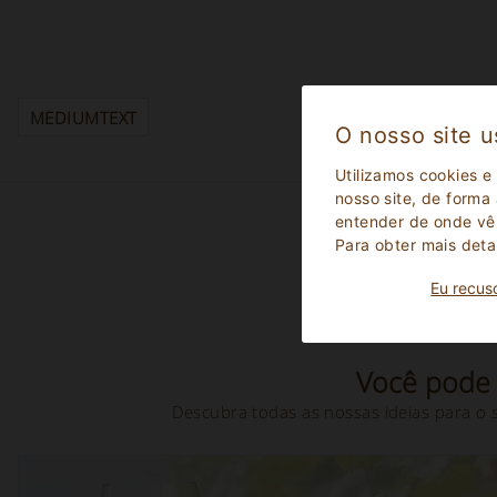
MEDIUMTEXT
O nosso site u
Utilizamos cookies e
nosso site, de forma
entender de onde vêm
Para obter mais deta
Eu recus
Você pode 
Descubra todas as nossas ideias para o 