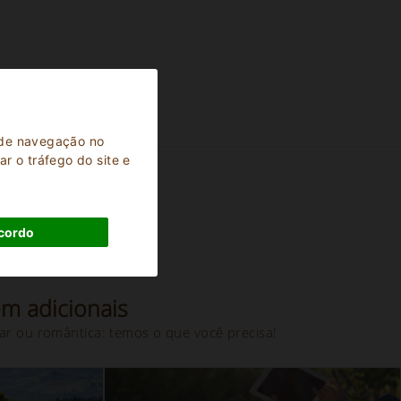
a de navegação no
r o tráfego do site e
cordo
em adicionais
ar ou romântica: temos o que você precisa!