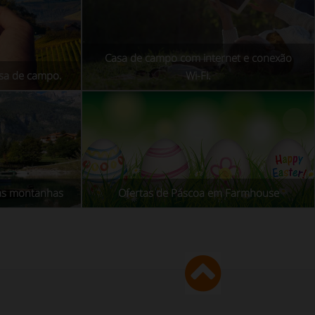
Casa de campo com internet e conexão
asa de campo.
Wi-Fi.
as montanhas
Ofertas de Páscoa em Farmhouse