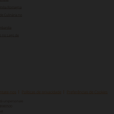
Emilia Romagna
e Culinária no
mbardia
mo no Lago de
ntate-nos
Políticas de privacidade
Preferências de Cookies
età unipersonale
618980500
net