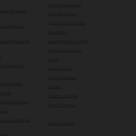
Bed And Breakfast
,
 casa de campo
Casa De Campo
,
Quartos Em Fazenda
,
 equitação na
Residência
,
 de estimação na
Apartamentos Em Villa
,
Férias Na Fazenda
,
a
Relais
,
milia Romagna
Apartamento
,
Hotel 4 Estrelas
,
os na Puglia
Castelo
,
emonte
Quartos Em Villa
,
ntino Alto Adige
Hotel 3 Estrelas
,
eneto
,
nhos na região de
Hotel 5 Estrelas
Veneto