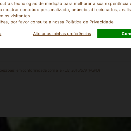
 outras tecnologias de medição para melhorar a sua experiênci
l?
 a mostrar conteúdo personalizado, anúncios direcionados, analisa
 os visitantes.
lhes, por favor consulte a nossa
Polà­tica de Privacidade
.
o
Alterar as minhas preferências
Con
 pessoais, em conformidade com a lei (UE) 2016/679 (RGPD)