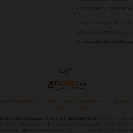
Dicas de viagem: o que levar nas
Itália
Casa de campo perto do mar na 
Férias culturais em uma casa d
Agriturismo na Úmbria com aulas
untas frequentes
Termos e Condições de Reserva
Sugira seu
Preferências de Cookies
ais 4tourist.net 2002-2026 - Todos os direitos reservados
4Tourism s.r.l socie
Antioco 70 - 56021 Cascina (PI) - Codice Fiscale 01618980500 - Partita Iva 0161
4tourism srl registered in the CCIAA of Pisa nr.141307 owner of the 4tourist.ne