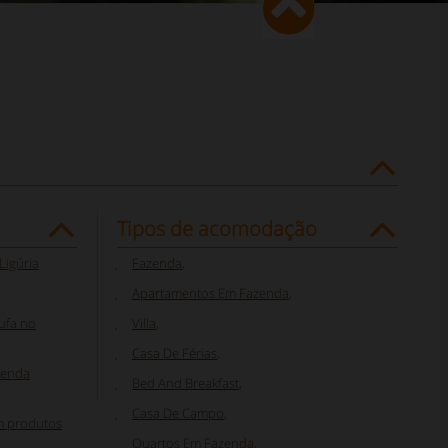
Tipos de acomodação
Ligúria
Fazenda
,
Apartamentos Em Fazenda
,
ufa no
Villa
,
Casa De Férias
,
zenda
Bed And Breakfast
,
Casa De Campo
,
m produtos
Quartos Em Fazenda
,