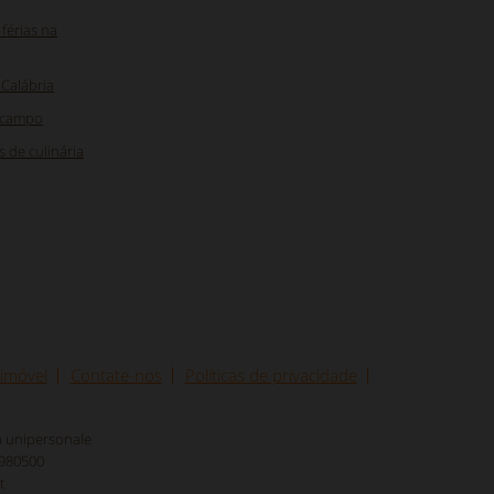
 férias na
Calábria
e campo
 de culinária
 imóvel
Contate-nos
Políticas de privacidade
tà unipersonale
8980500
t