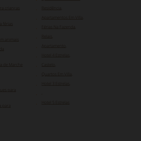
a crianças
Residência
,
Apartamentos Em Villa
,
 férias
Férias Na Fazenda
,
Relais
,
om animais
Apartamento
,
nda
Hotel 4 Estrelas
,
ea de Marche
Castelo
,
Quartos Em Villa
,
Hotel 3 Estrelas
,
ques para
,
Hotel 5 Estrelas
a para