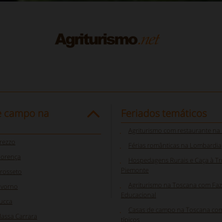
e campo na
Feriados temáticos
Agriturismo com restaurante na 
rezzo
Férias românticas na Lombardia
lorença
Hospedagens Rurais e Caça à Tr
Piemonte
rosseto
Agriturismo na Toscana com Fa
ivorno
Educacional
ucca
Casas de campo na Toscana co
assa Carrara
típicos