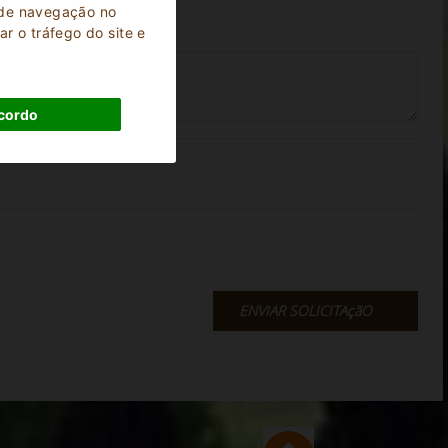
a de navegação no
r o tráfego do site e
cordo