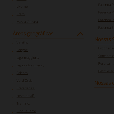
Fazenda P
Livorno
Fazenda Pi
Prato
Fazenda P
Massa Carrara
Fazenda S
Áreas geográficas
Nossas 
Versilia
,
Proprieda
Langhe
,
Somente c
lago_maggiore
,
Reserva i
lago_di_trasimeno
,
Best Seller
Salento
,
Val d'Orcia
,
Nossas o
Crete senesi
,
costa_amalfi
,
Trentino
,
Cinque Terre