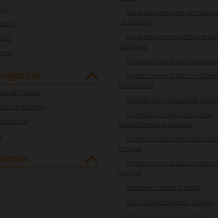
isa
Casas de campo com animais par
na Toscana
stoia
Casas de campo na Toscana para
rato
esportivas
iena
Férias na Umbria em Fazenda c
Sugestões
Agriturismo na Sicília com Faze
Educacional
des de charme
Fazenda com restaurante na ár
asas de fazenda
Fazendas na Puglia para férias
nstantânea
gastronômicas e vinícolas
s
Fazenda na Itália perto dos par
crianças
fertas
Agriturismo na Sicília com piscin
crianças
Férias em casa de fazenda
Casa de fazenda perto do lago
Ofertas de Páscoa na Úmbria