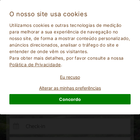
O nosso site usa cookies
Utilizamos cookies e outras tecnologias de medição
Reserve suas férias no campo
para melhorar a sua experiência de navegação no
nosso site, de forma a mostrar conteúdo personalizado,
escolhendo as melhores vilas, B&Bs e
anúncios direcionados, analisar o tráfego do site e
Agroturismo para as suas férias no campo, desde
entender de onde vêm os visitantes.
1998
Para obter mais detalhes, por favor consulte a nossa
Polà­tica de Privacidade
.
Eu recuso
Alterar as minhas preferências
Concordo