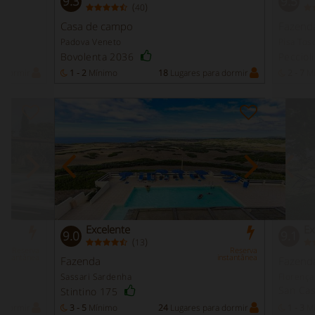
9.3
9.5
(
)
40
Casa de campo
Fazend
Padova Veneto
Pisa Tos
Bovolenta 2036
Pecciol
a dormir
1 - 2
Mínimo
18
Lugares para dormir
2 - 7
Mí
Excelente
Ex
9.0
9.1
(
)
13
Reserva
Reserva
instantânea
instantânea
Fazenda
Fazend
Sassari Sardenha
Florença
San Cas
Stintino 175
a dormir
3 - 5
Mínimo
24
Lugares para dormir
1 - 3
Mí