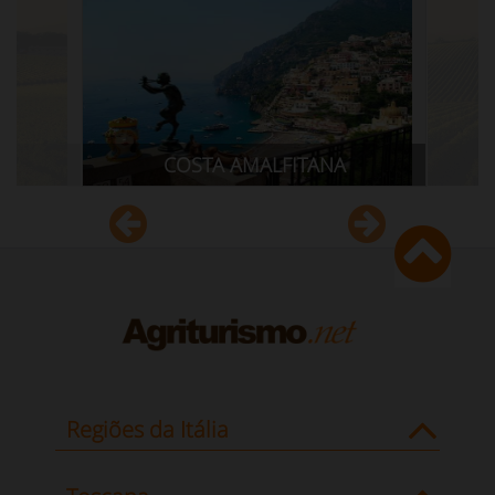
ITANA
CILENTO
Regiões da Itália