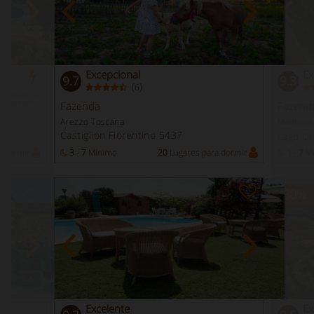
Excepcional
Ex
9.7
9.3
(
)
6
Reserva
instantânea
Fazenda
Fazend
Arezzo Toscana
Mantova
Castiglion Fiorentino 5437
Lago D
a dormir
3 - 7
Mínimo
20
Lugares para dormir
1 - 7
Mí
-30
%
Excelente
Ex