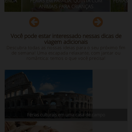
IAS EM FAMÍLIA: QUINTA COM
FÉRIAS EM FAZENDAS EDU
ANIMAIS PARA CRIANÇAS
ITÁLIA
Você pode estar interessado nessas dicas de
viagem adicionais
Descubra todas as nossas ideias para o seu próximo fim
de semana! Uma escapada relaxante, com jantar ou
romântica: temos o que você precisa!
Férias culturais em uma casa de campo