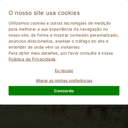
O nosso site usa cookies
Utilizamos cookies e outras tecnologias de medição
para melhorar a sua experiência de navegação no
Casas de campo para famílias no Piemonte
nosso site, de forma a mostrar conteúdo personalizado,
anúncios direcionados, analisar o tráfego do site e
entender de onde vêm os visitantes.
Para obter mais detalhes, por favor consulte a nossa
Polà­tica de Privacidade
.
Eu recuso
Alterar as minhas preferências
Concordo
2
Adultos
PESQUISAR
0
Crianças