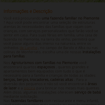
Informações e Descrição
Você está procurando
uma fazenda familiar no Piemonte
? Aqui você pode encontrar uma seleção de estruturas
atentas às necessidades das famílias que viajam com
crianças, com serviços personalizados que farão você se
sentir em casa. Para suas férias em família, uma casa de
fazenda no Piemonte, na terra do vinho, permitirá que
você passe alguns dias imerso na natureza, entre os
vinhedos
de Langhe
, no campo de Barolo e Alba ou nas
colinas de Monferrato, escolha uma de nossas
instalações
para famílias
.
Nos
Agroturismos com famílias no Piemonte
você
encontrará quartos
espaçosos
, quartos grandes e
apartamentos bem equipados com tudo o que é
necessário para a família e crianças de todas as idades:
berços, berços, trocadores, cadeiras altas
. Para a
diversão dos pequenos e não só você encontrará
áreas
de lazer
e a
piscina
para brincar nos meses mais quentes.
Além disso, algumas instalações oferecem
serviço de babá
mediante solicitação.
Nas
fazendas familiares
com restaurante e menu infantil,
você pode aproveitar meia pensão ou pensão completa e