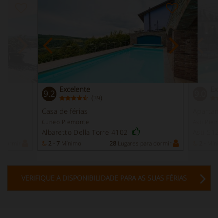
Excelente
Ex
9.2
9.0
(
)
39
Casa de férias
Aparta
Cuneo Piemonte
Asti Pie
Albaretto Della Torre 4102
Asti 5
a dormir
2 - 7
Mínimo
28
Lugares para dormir
2 -
Mín
VERIFIQUE A DISPONIBILIDADE PARA AS SUAS FÉRIAS