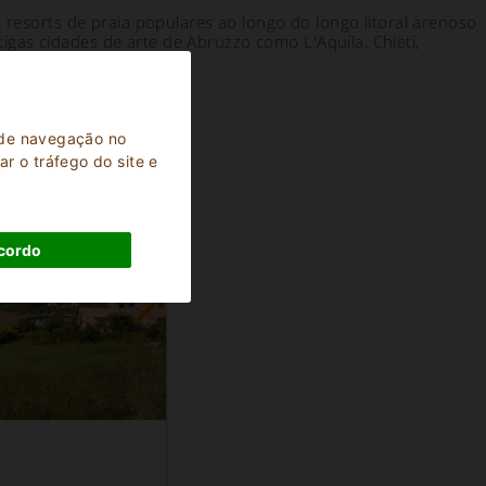
 resorts de praia populares ao longo do longo litoral arenoso
as cidades de arte de Abruzzo como L'Aquila, Chieti,
a de navegação no
r o tráfego do site e
cordo