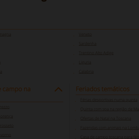
omagna
Veneto
Sardenha
Trentino Alto Adige
a
Liguria
a
Calabria
e campo na
Feriados temáticos
Férias desportivas numa quinta
rezzo
Quinta com spa na região de M
lorença
Ofertas de Natal na Toscana
rosseto
Fazendas com animais na Lomb
ivorno
Casa de campo toscana para féri