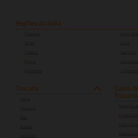
Regiões da Itália
Toscana
Emilia R
Sicília
Lácio
Umbria
Marchas
Puglia
Campani
Piemonte
Lombardi
Toscana
Casas d
Toscana
Siena
Fazenda A
Florença
Fazenda F
Pisa
Fazenda G
Arezzo
Fazenda L
Grosseto