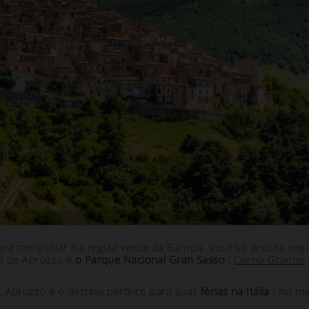
para mergulhar na
região verde
da Europa. Você só precisa seg
al de Abruzzo é
o Parque Nacional Gran Sasso
:
Corno Grande
 Abruzzo é o destino perfeito para suas
férias na Itália
: no ma