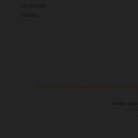
lago_di_garda
,
Casentino
Sobre nós
Garantia de nível de serviço
Perg
Direitos autor
Via S.