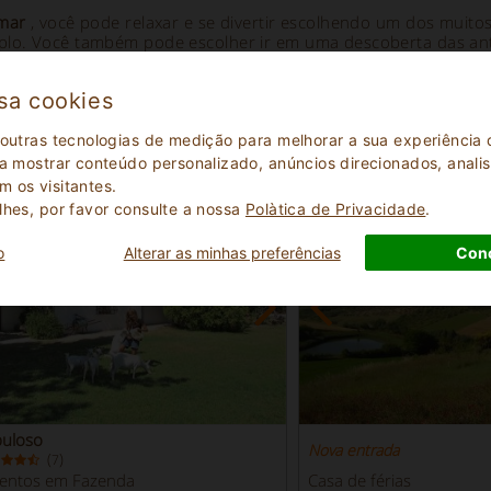
 mar
, você pode relaxar e se divertir escolhendo um dos muitos
lo. Você também pode escolher ir em uma descoberta das antig
sa cookies
Propriedades em destaque
- Abruzzo
 outras tecnologias de medição para melhorar a sua experiênci
 a mostrar conteúdo personalizado, anúncios direcionados, analisa
 os visitantes.
lhes, por favor consulte a nossa
Polà­tica de Privacidade
.
o
Alterar as minhas preferências
Con
buloso
Nova entrada
(
)
7
entos em Fazenda
Casa de férias