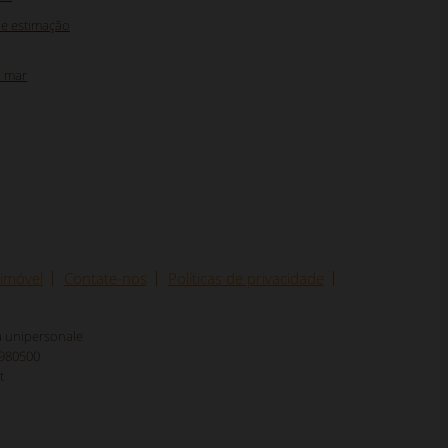
de estimação
o mar
 imóvel
Contate-nos
Políticas de privacidade
tà unipersonale
8980500
t