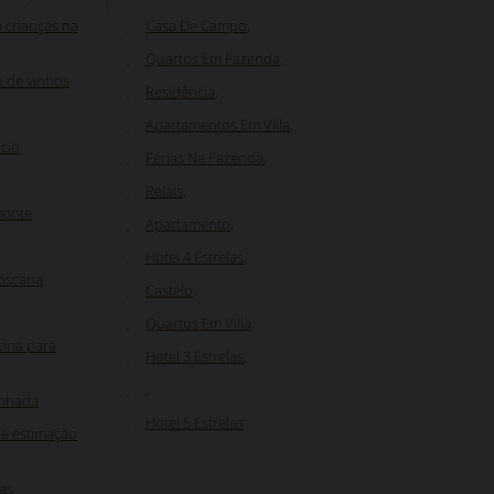
 crianças na
Casa De Campo
,
Quartos Em Fazenda
,
o de vinhos
Residência
,
Apartamentos Em Villa
,
cio
Férias Na Fazenda
,
Relais
,
monte
Apartamento
,
Hotel 4 Estrelas
,
oscana
Castelo
,
Quartos Em Villa
,
cina para
Hotel 3 Estrelas
,
,
inhada
Hotel 5 Estrelas
de estimação
as