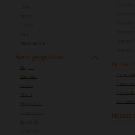
Fazenda L
Lucca
Fazenda M
Pistoia
Fazenda P
Livorno
Fazenda Pi
Prato
Fazenda P
Massa Carrara
Fazenda S
Áreas geográficas
Nossas 
Mugello
,
Proprieda
Maremma
,
Somente c
Salento
,
Reserva i
Cilento
,
Best Seller
Cinque Terre
,
costa_etruschi
,
Nossas o
Argentario
,
Garfagnana
,