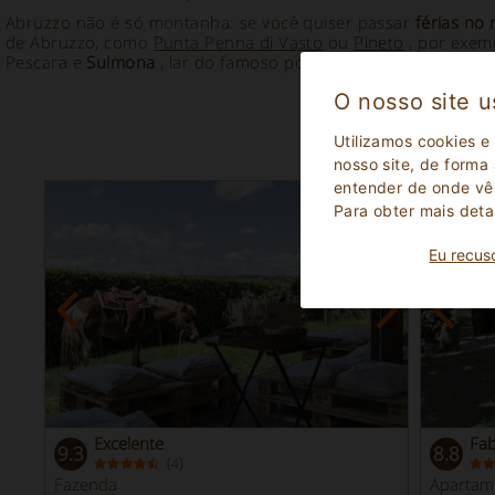
Abruzzo não é só montanha: se você quiser passar
férias no
de Abruzzo, como
Punta Penna di Vasto
ou
Pineto
, por exemp
Pescara e
Sulmona
, lar do famoso poeta romano Ovidio.
O nosso site u
Utilizamos cookies e
nosso site, de forma
entender de onde vêm
Para obter mais deta
Eu recus
Excelente
Fa
9.3
8.8
(
)
4
Fazenda
Apartam