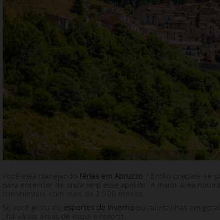
Você está planejando
férias em Abruzzo
? Então prepare-se 
para entender de onde vem esse apelido. A maior área natur
continentais, com mais de 2.900 metros.
Se você gosta de
esportes de inverno
ou montanhas em geral,
, há várias áreas de esqui e resorts.