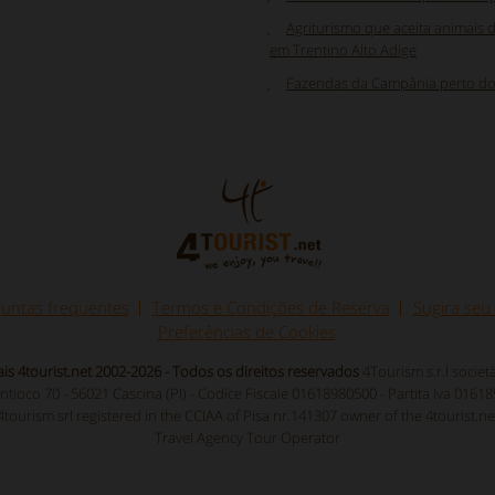
Agriturismo que aceita animais 
em Trentino Alto Adige
Fazendas da Campânia perto d
untas frequentes
Termos e Condições de Reserva
Sugira seu
Preferências de Cookies
ais 4tourist.net 2002-2026 - Todos os direitos reservados
4Tourism s.r.l socie
Antioco 70 - 56021 Cascina (PI) - Codice Fiscale 01618980500 - Partita Iva 0161
4tourism srl registered in the CCIAA of Pisa nr.141307 owner of the 4tourist.ne
Travel Agency Tour Operator