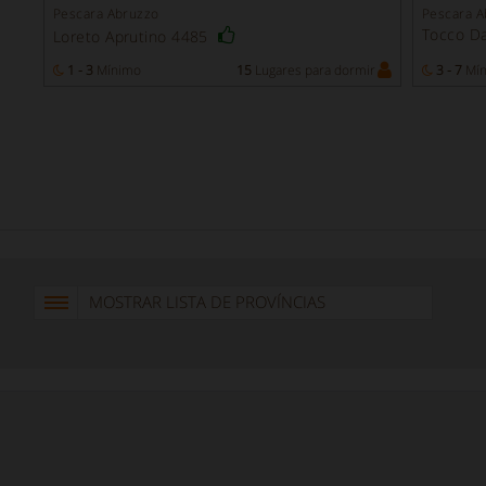
Pescara Abruzzo
Pescara A
Tocco Da
Loreto Aprutino 4485
1 - 3
Mínimo
15
Lugares para dormir
3 - 7
Mín
MOSTRAR LISTA DE PROVÍNCIAS