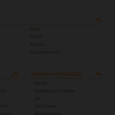
Molise
Abruzzo
Basilicata
Friuli Venezia Giulia
Tipos de acomodação
Fazenda
,
arche
Apartamentos Em Fazenda
,
Villa
,
ardia
Casa De Férias
,
as a pé
Bed And Breakfast
,