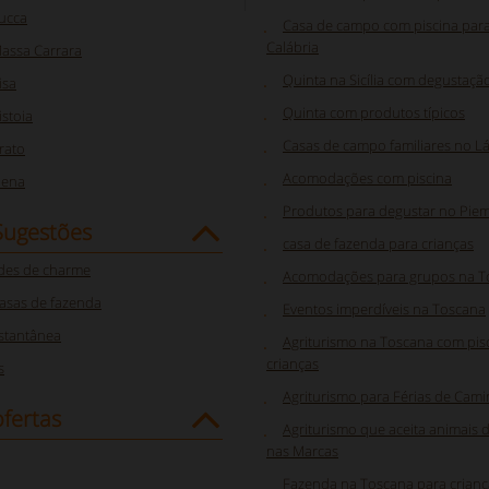
ucca
Casa de campo com piscina para
Calábria
assa Carrara
Quinta na Sicília com degustaçã
isa
Quinta com produtos típicos
stoia
Casas de campo familiares no Lá
rato
Acomodações com piscina
iena
Produtos para degustar no Pie
Sugestões
casa de fazenda para crianças
des de charme
Acomodações para grupos na T
asas de fazenda
Eventos imperdíveis na Toscana
nstantânea
Agriturismo na Toscana com pis
crianças
s
Agriturismo para Férias de Cam
fertas
Agriturismo que aceita animais 
nas Marcas
Fazenda na Toscana para crianç