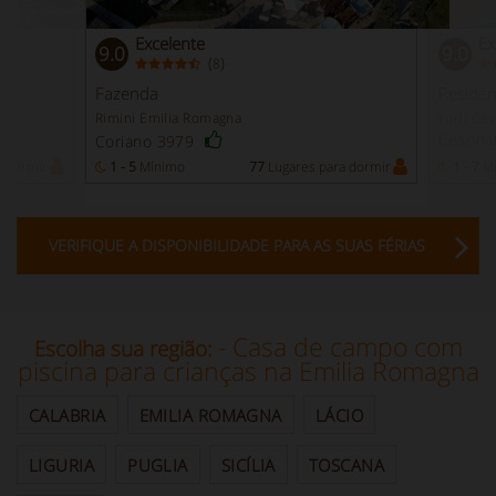
Excelente
Ex
9.0
9.0
(
)
8
Fazenda
Residên
Rimini Emilia Romagna
Forlì Ce
Cesena
Coriano 3979
a dormir
1 - 5
Mínimo
77
Lugares para dormir
1 - 7
Mí
VERIFIQUE A DISPONIBILIDADE PARA AS SUAS FÉRIAS
- Casa de campo com
Escolha sua região:
piscina para crianças na Emilia Romagna
CALABRIA
EMILIA ROMAGNA
LÁCIO
LIGURIA
PUGLIA
SICÍLIA
TOSCANA