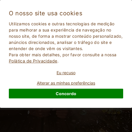
O nosso site usa cookies
Utilizamos cookies e outras tecnologias de medição
para melhorar a sua experiência de navegação no
Férias em família Emilia Romagna: Agriturismo
nosso site, de forma a mostrar conteúdo personalizado,
com piscina para crianças
anúncios direcionados, analisar o tráfego do site e
entender de onde vêm os visitantes.
Para obter mais detalhes, por favor consulte a nossa
Polà­tica de Privacidade
.
Eu recuso
Alterar as minhas preferências
Concordo
2
Adultos
PESQUISAR
0
Crianças