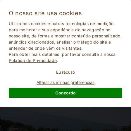
O nosso site usa cookies
Golfo Paradiso 1610
Utilizamos cookies e outras tecnologias de medição
Muito bom
para melhorar a sua experiência de navegação no
8.4
nosso site, de forma a mostrar conteúdo personalizado,
Fazenda
anúncios direcionados, analisar o tráfego do site e
Genova
, Bogliasco
33
Lugares para dormir
(Mapa)
entender de onde vêm os visitantes.
Para obter mais detalhes, por favor consulte a nossa
Polà­tica de Privacidade
.
PERGUNTE AO DONO
RESERVAR
Eu recuso
Alterar as minhas preferências
Mais informações
Concordo