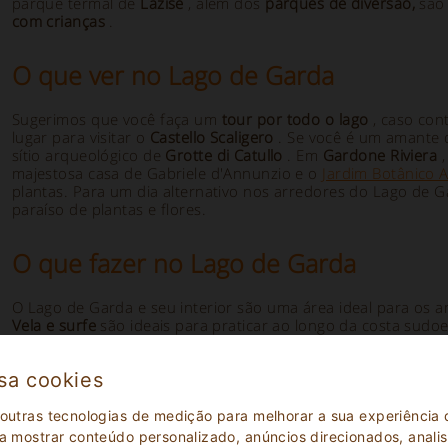
parque termal de
Lazise
, além dos
parques de diversão,
são 
com crianças
.
O que ver no Lago de Garda
Sugerimos que você faça um
tour por todo o lago
, caso con
lugar para visitar o
Castello Scaligero
. Se você é um amante 
sítio arqueológico de
Grotte di Catullo
. Em
Gardone Riviera
,
majestosa casa de Gabriele d'Annunzio e o
Jardim Botânico A
plantas. Para um dia alternativo nos arredores do Lago de G
paraíso de plantas e flores.
O que fazer no Lago de Garda
O Lago de Garda e seu interior são uma área ideal para os
Vela e surfe
são ideais para praticar ao longo da costa sudoe
Para aqueles que preferem esportes em terra, há
itinerários
caminhos para serem percorridos a cavalo
e resorts com
cam
sa cookies
escalar
e das quais se lançar com a
asa delta
. Para as crian
obrigatória. Finalmente, para aqueles que querem relaxar, h
 outras tecnologias de medição para melhorar a sua experiênci
Escolha entre nossas propostas de
apartamentos, casas de f
 a mostrar conteúdo personalizado, anúncios direcionados, analisa