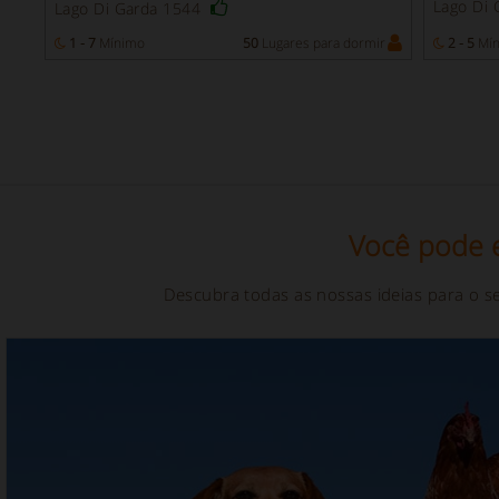
Lago Di 
Lago Di Garda 1544
r
1 - 7
Mínimo
50
Lugares para dormir
2 - 5
Mín
Você pode e
Descubra todas as nossas ideias para o s