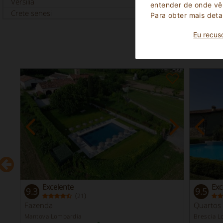
Versilia
entender de onde vêm
Crete senesi
Para obter mais deta
Eu recus
P
Excelente
Exc
9.3
9.5
(
)
21
Fazenda
Quartos
Mantova Lombardia
Brescia L