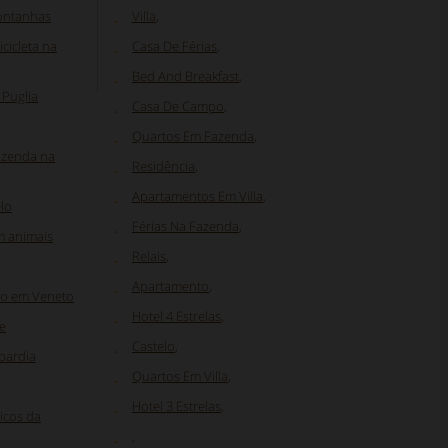
ontanhas
Villa
,
cicleta na
Casa De Férias
,
Bed And Breakfast
,
 Puglia
Casa De Campo
,
Quartos Em Fazenda
,
fazenda na
Residência
,
Apartamentos Em Villa
,
lo
Férias Na Fazenda
,
m animais
Relais
,
Apartamento
,
ão em Veneto
Hotel 4 Estrelas
,
e
Castelo
,
bardia
Quartos Em Villa
,
Hotel 3 Estrelas
,
icos da
,