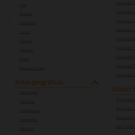
Fazenda F
Pisa
Fazenda G
Arezzo
Fazenda L
Grosseto
Fazenda L
Lucca
Fazenda M
Pistoia
Fazenda P
Livorno
Fazenda Pi
Prato
Fazenda P
Massa Carrara
Fazenda S
Áreas geográficas
Nossas 
Maremma
,
Proprieda
Trentino
,
Somente c
Garfagnana
,
Reserva i
Casentino
,
Best Seller
Mugello
,