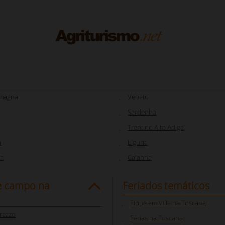
omagna
Veneto
Sardenha
Trentino Alto Adige
a
Liguria
a
Calabria
e campo na
Feriados temáticos
Fique em Villa na Toscana
rezzo
Férias na Toscana