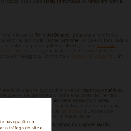
atrações ideais para
férias românticas
ou
férias em família
trário, não perca
Torri del Benaco
, pequeno e romântico
da história, não pode perder
Sirmione
, onde está localizado o
 vila conhecida pela arquitetura liberty, visite o
Vittoriale
,
ndré Heller
que abriga mais de duas mil variedades de
arda, em Valeggio sul Mincio há o
Garden Park Sigurtà
, um
 amantes do esporte que podem praticar
esportes aquáticos.
ste que vai de Sirmione a Limone e na costa de Trentino.
para
trekking, rotas para bicicletas e mountain bikes,
pos de golfe
. Para os mais ousados, há montanhas para
ças, o parque de diversões de
Gardaland
é uma parada
á os
spas
, incluindo os de Sirmione e Lazise.
a de navegação no
érias, pousadas
e
casas de campo no Lago de Garda
.
r o tráfego do site e