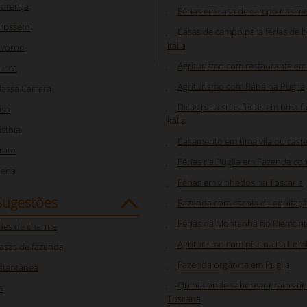
lorença
Férias em casa de campo nas m
rosseto
Casas de campo para férias de bi
Itália
ivorno
Agriturismo com restaurante em
ucca
Agriturismo com Babá na Puglia
assa Carrara
Dicas para suas férias em uma 
isa
Itália
stoia
Casamento em uma vila ou caste
rato
Férias na Puglia em Fazenda co
iena
Férias em vinhedos na Toscana
Sugestões
Fazenda com escola de equitaç
Férias na Montanha no Piemont
des de charme
Agriturismo com piscina na Lom
asas de fazenda
Fazenda orgânica em Puglia
nstantânea
Quinta onde saborear pratos típ
s
Toscana