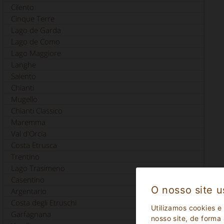
Cilento
Cinque Terre
Lago de Garda
Lago de Como
Lago Maggiore
Langhe
Salento
Chianti
Mugello
Chianti Classico
Maremma
Val d'Orcia
Costa Etrusca
Trentino
Lago Trasimeno
Casentino
O nosso site u
Argentario
Costa degli Etruschi
Utilizamos cookies e
Garfagnana
nosso site, de forma