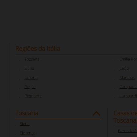
Regiões da Itália
Toscana
Emilia R
Sicília
Lácio
Umbria
Marchas
Puglia
Campani
Piemonte
Lombardi
Toscana
Casas d
Toscana
Siena
Fazenda A
Florença