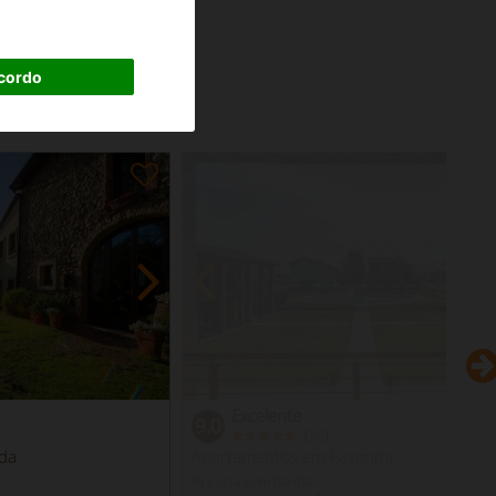
cordo
da
Excelente
9.0
(
)
20
da
Apartamentos em Fazenda
Brescia Lombardia