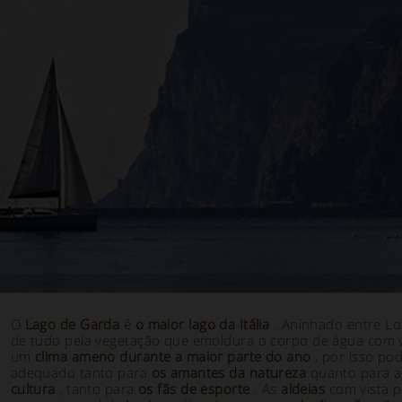
O
Lago de Garda
é
o maior lago da Itália
. Aninhado entre L
de tudo pela vegetação que emoldura o corpo de água com vi
um
clima ameno durante a maior parte do ano
, por isso po
adequado tanto para
os amantes da natureza
quanto para a
cultura
, tanto para
os fãs de esporte
. As
aldeias
com vista p