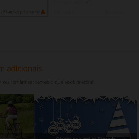
Sirmione 3972
17
Lugares para dormir
4 -
Mínimo
109
Lugares para do
m adicionais
r ou romântica: temos o que você precisa!