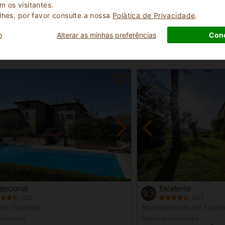
 os visitantes.
lhes, por favor consulte a nossa
Polà­tica de Privacidade
.
o
Alterar as minhas preferências
Con
ropriedades em destaque
- Lago di Gar
epcional
Excelente
9.3
(
)
(
)
22
41
 em Fazenda
Apartamentos em Fazen
ombardia
Mantova Lombardia