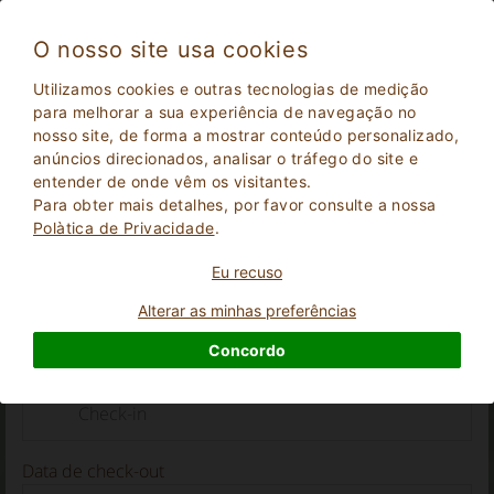
O nosso site usa cookies
Utilizamos cookies e outras tecnologias de medição
VOCÊ ESTÁ CANSADO DE PROCURAR?
para melhorar a sua experiência de navegação no
nosso site, de forma a mostrar conteúdo personalizado,
anúncios direcionados, analisar o tráfego do site e
Está cansado de procurar? Facilite, escreva aqui suas
entender de onde vêm os visitantes.
preferências e receba ofertas personalizadas de
Para obter mais detalhes, por favor consulte a nossa
nossos imóveis!
Polà­tica de Privacidade
.
Eu recuso
Entre em contato com o proprietário
Alterar as minhas preferências
Concordo
Data de check-in
Data de check-out