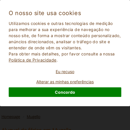
O nosso site usa cookies
Utilizamos cookies e outras tecnologias de medição
para melhorar a sua experiência de navegação no
nosso site, de forma a mostrar conteúdo personalizado,
anúncios direcionados, analisar o tráfego do site e
entender de onde vêm os visitantes.
Para obter mais detalhes, por favor consulte a nossa
Polà­tica de Privacidade
.
Eu recuso
2
Adultos
PESQUISAR
0
Crianças
Alterar as minhas preferências
Concordo
Homepage
Mugello