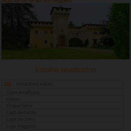
Aluguel de férias em Mugello
Escolha seu destino
PRINCIPAIS ÁREAS
Costa Amalfitana
Cilento
Cinque Terre
Lago de Garda
Lago de Como
Lago Maggiore