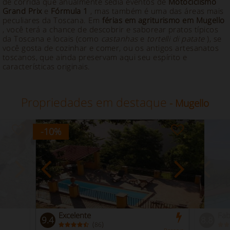
de corrida que anualmente sedia eventos de
Motociclismo
Grand Prix
e
Fórmula 1
, mas também é uma das áreas mais
peculiares da Toscana. Em
férias em agriturismo em Mugello
, você terá a chance de descobrir e saborear pratos típicos
da Toscana e locais (como
castanhas
e
tortelli di patate
), se
você gosta de cozinhar e comer, ou os antigos artesanatos
toscanos, que ainda preservam aqui seu espírito e
características originais.
Propriedades em destaque
- Mugello
-10
%
Excelente
Fab
9.4
8.8
(
)
86