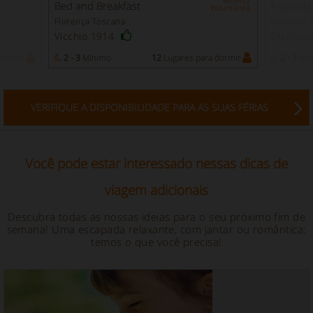
Reserva
Bed and Breakfast
Fazenda
instantânea
Florença Toscana
Florença 
Vicchio 1914
Dicoman
dormir
2 - 3
Mínimo
12
Lugares para dormir
2 - 7
Mín
VERIFIQUE A DISPONIBILIDADE PARA AS SUAS FÉRIAS
Você pode estar interessado nessas dicas de
viagem adicionais
Descubra todas as nossas ideias para o seu próximo fim de
semana! Uma escapada relaxante, com jantar ou romântica:
temos o que você precisa!