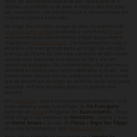
redor do Montalbano passando por vários centros e
abadias características da área. A maioria das estradas
são secundárias, mas pavimentadas e caracterizadas por
inúmeras subidas e descidas.
Ao longo das estradas antigas da área montanhosa de
Chianti
e
Crete Senesi
serpenteia o caminho da
Eroica
,
uma reencenação com bicicletas antigas que partem e
chegam em
Gaiole in Chianti
. Perfeitamente marcado, o
itinerário corre em grande parte ao longo das estradas
brancas do Chianti de Siena em caminhos de dificuldade
variável com distâncias que variam de 38 a 200 km
através de paisagens não contaminadas, vilas pitorescas,
vinhedos e castelos para serem admirados a cavalo. Vale
a pena fazer uma parada nas adegas e casas de fazenda
que se encontram ao longo do caminho, onde você pode
saborear vinhos e produtos típicos da gastronomia
toscana.
Em
Val d'Orcia
, uma área naturalista encantadora, você
pode caminhar pelas ruas antigas da
Via Francigena
partindo de
Siena
e chegando em
Buonconvento
. Daqui
você chega à vila medieval de
Montalcino
, depois à área
de
Monte Amiata
e às vilas de
Pienza
e
Bagni San Filippo
,
uma cidade famosa por seus
banhos termais
.
Belas vistas também se encontram no
Caminho de