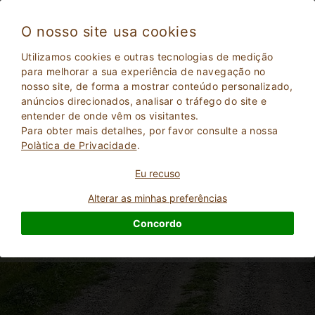
O nosso site usa cookies
Utilizamos cookies e outras tecnologias de medição
para melhorar a sua experiência de navegação no
Férias de bicicleta na Toscana
nosso site, de forma a mostrar conteúdo personalizado,
anúncios direcionados, analisar o tráfego do site e
entender de onde vêm os visitantes.
Para obter mais detalhes, por favor consulte a nossa
Polà­tica de Privacidade
.
Eu recuso
Alterar as minhas preferências
Concordo
2
Adultos
PESQUISAR
0
Crianças