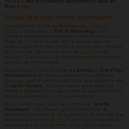
estrutura:
Bed and Breakfast, apartamentos, casas de
férias e
vilas.
Toscana de bicicleta: roteiros recomendados
Para descobrir as belezas históricas das
colinas de
Florença,
basta pegar o
Anel da Renascença
. Um
itinerário de interesse naturalista e histórico-artístico ao
longo de 172 km e dividido em 16 paradas de curta
distância que circundam Florença com partida e chegada
no Castelo de Calenzano e vistas do
Mugello
e dos
Apeninos. O percurso é de dificuldade média e atravessa
estradas de terra e asfalto.
Se você quiser combinar o
mar
e a bicicleta,
o
Grand Tour
da Maremma é
um circuito de 360 km no coração da
Maremma
que lhe permitirá descobrir as paisagens e vilas
do
sul da Toscana
, do Monte Amiata até a costa. Um
itinerário fascinante com alguns trechos desafiadores em
estradas pavimentadas e não pavimentadas.
Outro itinerário para fazer de bicicleta é o '
Anel de
Montalbano'
, um pequeno grupo montanhoso de
Appennino com cerca de 23 quilômetros de extensão que
divide a planície de
Florença -
Prato -
Pistoia
daquela de
Valdinievole e do vale do Arno. A rota faz um anel ao