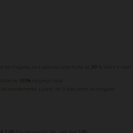
es da chegada, será aplicada uma multa de
30
% sobre o valor
idade de
100%
do preço total.
s de cancelamento a partir de '0 dias antes da chegada'
-
€ 1.00
Por pessoa por dia - Até dias
100