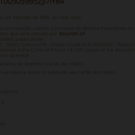
 IT005059B5ZJI7IY84
er um depósito de 30%. do valor total.
a acomodação usando o processo de Reserva Instantânea on-l
ito, que será cobrado por
4tourism srl
.
società unipersonale
70 - 56021 Cascina (PI) - Codice Fiscale 01618980500 - Partit
gistered in the CCIAA of Pisa nr.141307 owner of the 4tourist.
Tour Operator ..
mento de depósito: Cartão de crédito
sua reserva, insira os dados do seu cartão de crédito:
 express
rd
rd