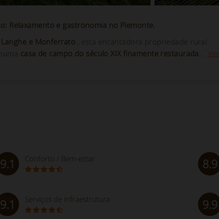
o: Relaxamento e gastronomia no Piemonte.
e
Langhe e Monferrato
, esta encantadora propriedade rural
a numa
casa de campo do século XIX finamente restaurada
...
Ve
Conforto / Bem-estar
9.1
8.9
Serviços de infraestrutura
9.1
9.9