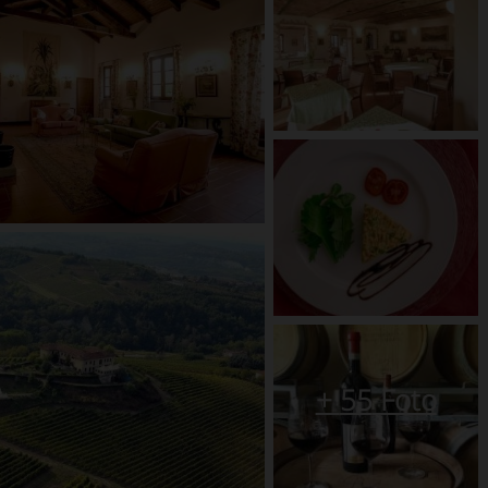
+
55
Foto