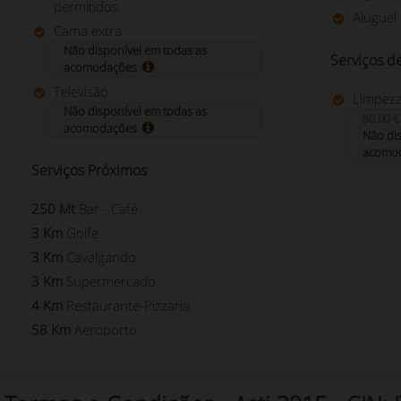
permitidos
Aluguel 
Cama extra
Não disponível em todas as
Serviços d
acomodações
Televisão
Limpeza 
Não disponível em todas as
80.00 €
acomodações
Não dis
acomo
Serviços Próximos
250 Mt
Bar - Café
3 Km
Golfe
3 Km
Cavalgando
3 Km
Supermercado
4 Km
Restaurante-Pizzaria
58 Km
Aeroporto