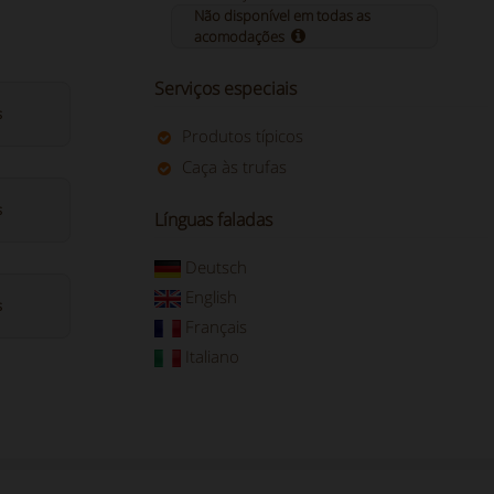
Não disponível em todas as
acomodações
Serviços especiais
s
Produtos típicos
Caça às trufas
s
Línguas faladas
Deutsch
English
s
Français
Italiano