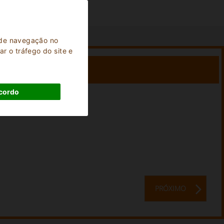
a de navegação no
r o tráfego do site e
cordo
Ficar:
0
Noites
PRÓXIMO