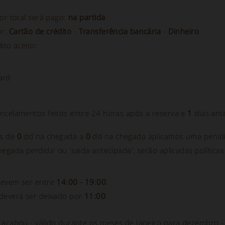
or total será pago:
na partida
or:
Cartão de crédito
-
Transferência bancária
-
Dinheiro
ito aceito:
ard
ncelamentos feitos entre 24 horas após a reserva e
1
dias ant
s de
0
dd na chegada a
0
dd na chegada aplicamos uma penal
egada perdida' ou 'saída antecipada', serão aplicadas política
devem ser entre
14:00 - 19:00
.
deverá ser deixado por
11:00
.
 acabou - válido durante os meses de Janeiro para dezembro 