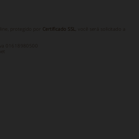
ine, protegido por
Certificado SSL
, você será solicitado a
a Iva 01618980500
net