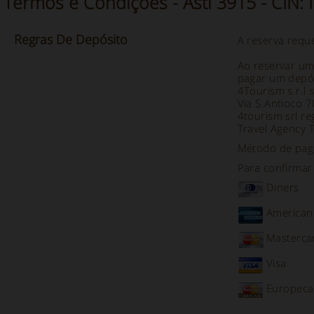
Termos e Condições - Asti 3915 - CIN:
Regras
De
Depósito
A reserva requ
Ao reservar um
pagar um depós
4Tourism s.r.l 
Via S.Antioco 
4tourism srl re
Travel Agency 
Método de paga
Para confirmar 
Diners
American
Masterca
Visa
Europeca