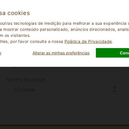
sa cookies
 outras tecnologias de medição para melhorar a sua experiênci
 a mostrar conteúdo personalizado, anúncios direcionados, analisa
 os visitantes.
lhes, por favor consulte a nossa
Polà­tica de Privacidade
.
o
Alterar as minhas preferências
Con
Data de check-out
Número de crianças