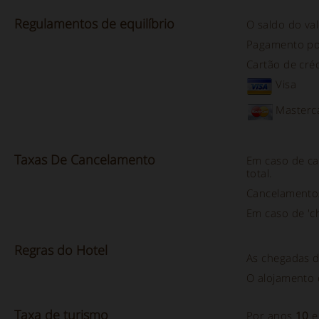
Regulamentos
de equilíbrio
O saldo do val
Pagamento p
Cartão de créd
Visa
Masterc
Taxas De
Cancelamento
Em caso de ca
total.
Cancelamento
Em caso de 'ch
Regras do
Hotel
As chegadas 
O alojamento 
Taxa
de turismo
Por anos
10
e