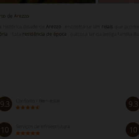
rto de Arezzo
a histórica cidade de
Arezzo
, encontra-se um
relais
que prome
ória
. Esta
residência de época
, outrora lar da antiga família Ba
Conforto / Bem-estar
9.3
9.3
Serviços de infraestrutura
10
10