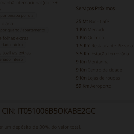
 manhã internacional (doce +
Serviços Próximos
)
 por pessoa por dia
25 Mt
Bar - Café
 diária
1 Km
Mercado
 por quarto / apartamento
1 Km
Químico
 folhas extras
feriado inteiro
1.5 Km
Restaurante-Pizzaria
e toalhas extras
3.5 Km
Estação ferroviária
feriado inteiro
9 Km
Montanha
9 Km
Centro da cidade
9 Km
Lojas de roupas
59 Km
Aeroporto
 - CIN: IT051006B5OKABE2GC
er um depósito de 30%. do valor total.