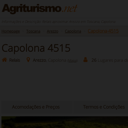
Informações e Descrição: Relais aproximar Arezzo em Toscana, Capolona
Capolona-4515
Homepage
Toscana
Arezzo
Capolona
Capolona 4515
Relais
Arezzo
, Capolona
26
Lugares para d
(Mapa)
Acomodações e Preços
Termos e Condições