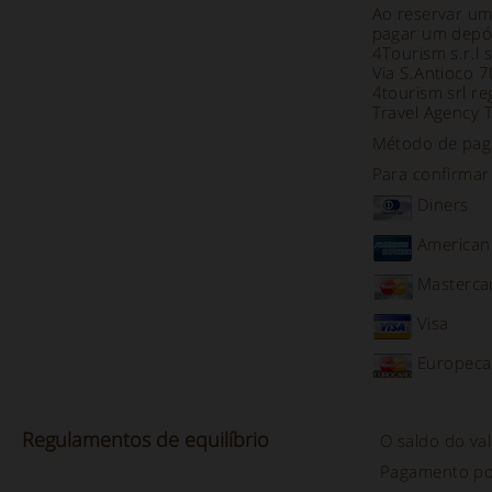
Ao reservar um
pagar um depós
4Tourism s.r.l 
Via S.Antioco 
4tourism srl re
Travel Agency 
Método de paga
Para confirmar 
Diners
American
Masterca
Visa
Europeca
Regulamentos
de equilíbrio
O saldo do val
Pagamento p