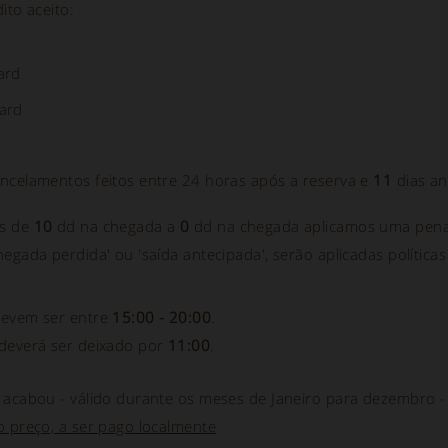
ito aceito:
ard
ard
ncelamentos feitos entre 24 horas após a reserva e
11
dias an
s de
10
dd na chegada a
0
dd na chegada aplicamos uma pena
egada perdida' ou 'saída antecipada', serão aplicadas política
devem ser entre
15:00 - 20:00
.
deverá ser deixado por
11:00
.
 acabou - válido durante os meses de Janeiro para dezembro 
o preço, a ser pago localmente