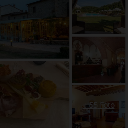
+
55
Foto