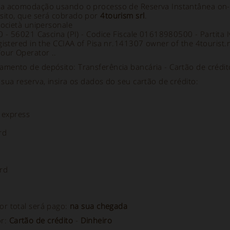
a acomodação usando o processo de Reserva Instantânea on-l
ito, que será cobrado por
4tourism srl
.
società unipersonale
70 - 56021 Cascina (PI) - Codice Fiscale 01618980500 - Partit
gistered in the CCIAA of Pisa nr.141307 owner of the 4tourist.
Tour Operator ..
mento de depósito: Transferência bancária - Cartão de crédit
sua reserva, insira os dados do seu cartão de crédito:
 express
rd
rd
or total será pago:
na sua chegada
or:
Cartão de crédito
-
Dinheiro