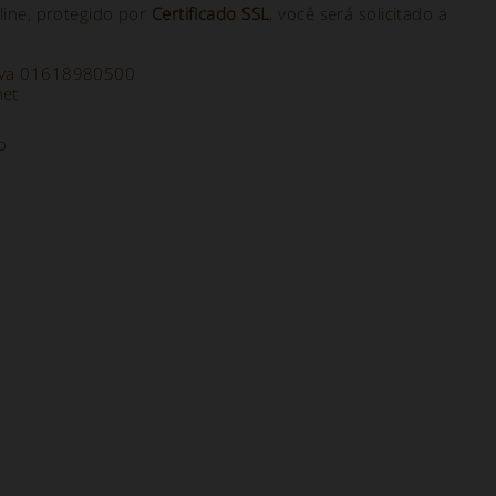
ine, protegido por
Certificado SSL
, você será solicitado a
a Iva 01618980500
net
o