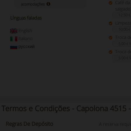
Café da
acomodações
salgado
12.50 €
Línguas faladas
Limpeza
10.00 €
English
Troca de
Italiano
5.00 € 
русский
Troca d
5.00 € 
Termos e Condições - Capolona 4515
Regras
De
Depósito
A reserva requ