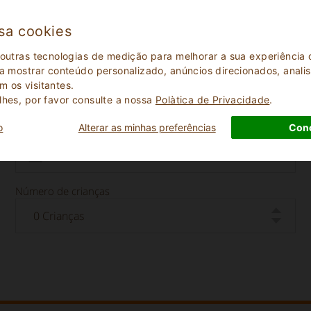
sa cookies
 outras tecnologias de medição para melhorar a sua experiênci
 a mostrar conteúdo personalizado, anúncios direcionados, analisa
 os visitantes.
lhes, por favor consulte a nossa
Polà­tica de Privacidade
.
o
Alterar as minhas preferências
Con
Data de check-out
Número de crianças