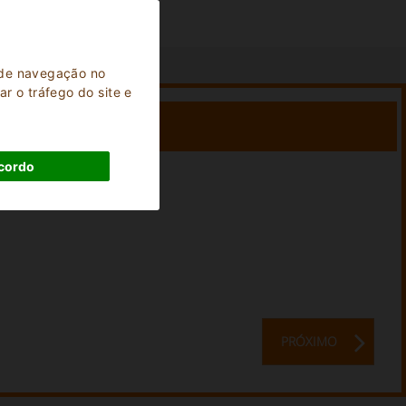
a de navegação no
r o tráfego do site e
cordo
Ficar:
0
Noites
PRÓXIMO