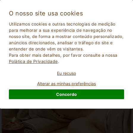
O nosso site usa cookies
Utilizamos cookies e outras tecnologias de medição
Feriados temáticos
para melhorar a sua experiência de navegação no
nosso site, de forma a mostrar conteúdo personalizado,
Férias Temáticas
é uma lista de algumas das páginas
anúncios direcionados, analisar o tráfego do site e
temáticas dedicadas ao mundo das férias em contato com a
entender de onde vêm os visitantes.
natureza.
Para obter mais detalhes, por favor consulte a nossa
Polà­tica de Privacidade
.
Eu recuso
Alterar as minhas preferências
Concordo