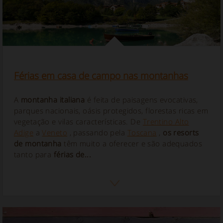
Férias em casa de campo nas montanhas
A
montanha italiana
é feita de paisagens evocativas,
parques nacionais, oásis protegidos, florestas ricas em
vegetação e vilas características. De
Trentino Alto
Adige
a
Veneto
, passando pela
Toscana
,
os resorts
de montanha
têm muito a oferecer e são adequados
tanto para
férias de...