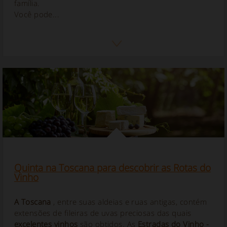
família.
Você pode...
Quinta na Toscana para descobrir as Rotas do
Vinho
A Toscana
, entre suas aldeias e ruas antigas, contém
extensões de fileiras de uvas preciosas das quais
excelentes vinhos
são obtidos. As
Estradas do Vinho
-