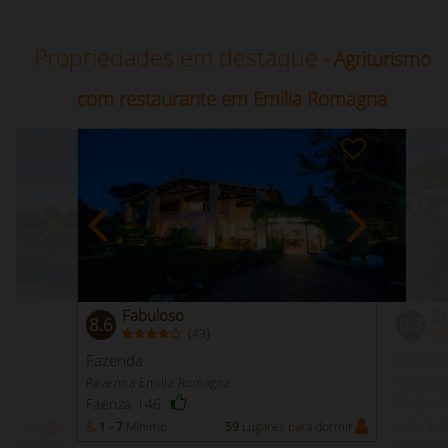
Propriedades em destaque
- Agriturismo
com restaurante em Emilia Romagna
Fabuloso
Ex
8.6
9.3
(
)
43
Fazenda
Fazend
Ravenna Emilia Romagna
Parma E
Borgo V
Faenza 146
a dormir
1 - 7
Mínimo
59
Lugares para dormir
2 - 3
Mí