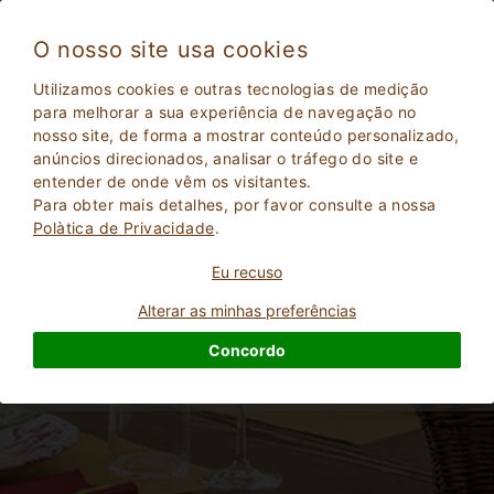
O nosso site usa cookies
Utilizamos cookies e outras tecnologias de medição
para melhorar a sua experiência de navegação no
Fique na Emilia Romagna em uma casa de
nosso site, de forma a mostrar conteúdo personalizado,
fazenda com restaurante
anúncios direcionados, analisar o tráfego do site e
entender de onde vêm os visitantes.
Para obter mais detalhes, por favor consulte a nossa
Polà­tica de Privacidade
.
Eu recuso
Alterar as minhas preferências
Concordo
2
Adultos
PESQUISAR
0
Crianças