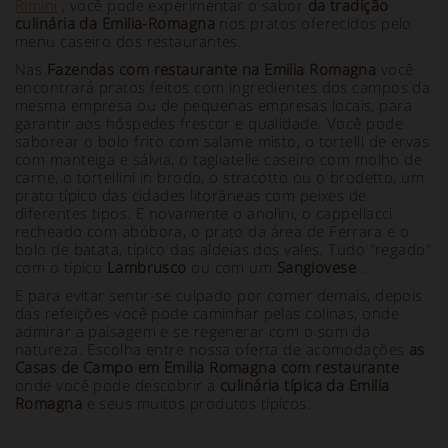
Rimini
, você pode experimentar o sabor
da tradição
culinária da Emilia-Romagna
nos pratos oferecidos pelo
menu caseiro dos restaurantes.
Nas
Fazendas com restaurante na Emilia Romagna
você
encontrará pratos feitos com ingredientes dos campos da
mesma empresa ou de pequenas empresas locais, para
garantir aos hóspedes frescor e qualidade. Você pode
saborear o bolo frito com salame misto, o tortelli de ervas
com manteiga e sálvia, o tagliatelle caseiro com molho de
carne, o tortellini in brodo, o stracotto ou o brodetto, um
prato típico das cidades litorâneas com peixes de
diferentes tipos. E novamente o anolini, o cappellacci
recheado com abóbora, o prato da área de Ferrara e o
bolo de batata, típico das aldeias dos vales. Tudo "regado"
com o típico
Lambrusco
ou com um
Sangiovese
.
E para evitar sentir-se culpado por comer demais, depois
das refeições você pode caminhar pelas colinas, onde
admirar a paisagem e se regenerar com o som da
natureza. Escolha entre nossa oferta de acomodações
as
Casas de Campo em Emilia Romagna com restaurante
onde você pode descobrir a
culinária típica da Emilia
Romagna
e seus muitos produtos típicos.