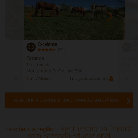
Excelente
Ex
9.2
9.0
(
)
50
Fazenda
Aparta
Terni Umbria
Terni Um
Monteleone Di Orvieto 500
Orviet
a dormir
3 - 7
Mínimo
18
Lugares para dormir
3 - 7
Mí
VERIFIQUE A DISPONIBILIDADE PARA AS SUAS FÉRIAS
- Agriturismo na Úmbria
Escolha sua região:
com Fazenda Educacional