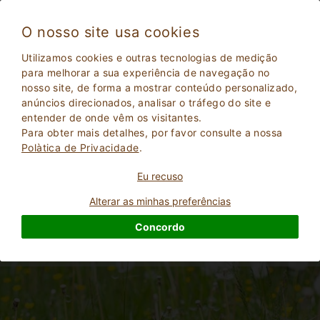
O nosso site usa cookies
Utilizamos cookies e outras tecnologias de medição
para melhorar a sua experiência de navegação no
Férias com crianças: Fazendas Educacionais
nosso site, de forma a mostrar conteúdo personalizado,
Umbria
anúncios direcionados, analisar o tráfego do site e
entender de onde vêm os visitantes.
Para obter mais detalhes, por favor consulte a nossa
Polà­tica de Privacidade
.
Eu recuso
Alterar as minhas preferências
Concordo
2
Adultos
PESQUISAR
0
Crianças