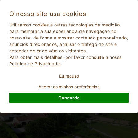
O nosso site usa cookies
Lago di Garda 1544
Utilizamos cookies e outras tecnologias de medição
Excelente
para melhorar a sua experiência de navegação no
9.3
nosso site, de forma a mostrar conteúdo personalizado,
Fazenda
anúncios direcionados, analisar o tráfego do site e
Mantova
, Solferino
50
Lugares para dormir
(Mapa)
entender de onde vêm os visitantes.
Para obter mais detalhes, por favor consulte a nossa
Polà­tica de Privacidade
.
PERGUNTE AO DONO
RESERVAR
Eu recuso
Alterar as minhas preferências
Mais informações
Concordo