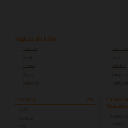
Regiões da Itália
Toscana
Emilia R
Sicília
Lácio
Umbria
Marchas
Puglia
Campani
Piemonte
Lombardi
Toscana
Casas d
Toscana
Siena
Fazenda A
Florença
Fazenda F
Pisa