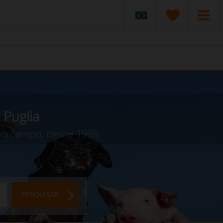
 Puglia
 no campo, desde 1998
PESQUISAR