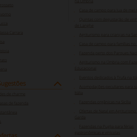
na Úmbria
rosseto
Casa de campo para lua de mel na
ivorno
Quintas com degustação de vinh
ucca
de Langhe
assa Carrara
Agriturismo para crianças na S
isa
Casa de campo para famílias no
stoia
Fazenda perto dos Parques Nac
rato
Agriturismo na Úmbria com Faz
Educacional
iena
Eventos dedicados à Trufa na Itá
Sugestões
Acomodações peculiares para su
Itália
des de charme
Fazendas orgânicas na Sicília
asas de fazenda
Ofertas de Natal em Agriturismo
nstantânea
Garda
s
Fazendas na Puglia para férias
gastronômicas e vinícolas
fertas