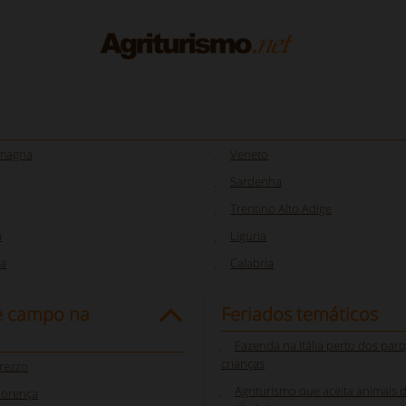
omagna
Veneto
Sardenha
Trentino Alto Adige
a
Liguria
a
Calabria
e campo na
Feriados temáticos
Fazenda na Itália perto dos par
crianças
rezzo
Agriturismo que aceita animais 
lorença