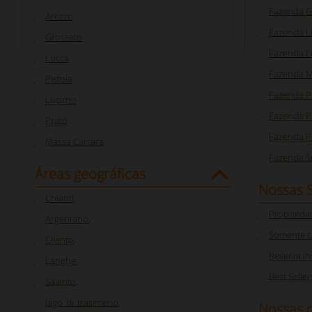
Fazenda G
Arezzo
Fazenda L
Grosseto
Fazenda L
Lucca
Fazenda M
Pistoia
Fazenda P
Livorno
Fazenda Pi
Prato
Fazenda P
Massa Carrara
Fazenda S
Áreas geográficas
Nossas 
Chianti
,
Proprieda
Argentario
,
Somente c
Cilento
,
Reserva i
Langhe
,
Best Seller
Salento
,
lago_di_trasimeno
,
Nossas o