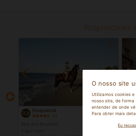
Propriedades 
O nosso site u
Utilizamos cookies e
nosso site, de forma
entender de onde vêm
Excepcional
9.8
9.0
Para obter mais deta
(
)
3
Reserva
tantânea
Bed and Breakfast
Faze
Eu recus
Foggia Puglia
Lecce 