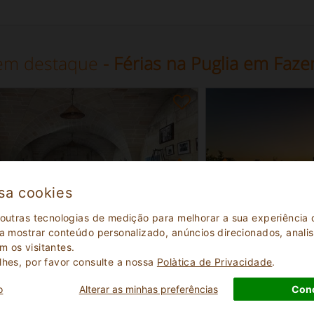
em destaque
- Férias na Puglia em Faz
sa cookies
 outras tecnologias de medição para melhorar a sua experiênci
 a mostrar conteúdo personalizado, anúncios direcionados, analisa
 os visitantes.
Excelente
Excelente
9.3
lhes, por favor consulte a nossa
Polà­tica de Privacidade
.
(
)
(
)
63
188
nda
Fazenda
o
Alterar as minhas preferências
Con
Puglia
Lecce Puglia