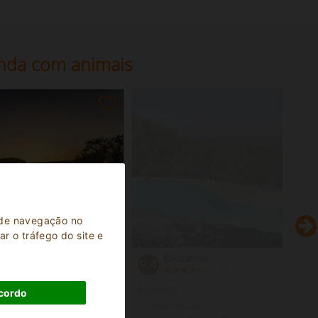
enda com animais
a de navegação no
r o tráfego do site e
Excelente
9.4
(
)
17
Fazenda
cordo
Brindisi Puglia