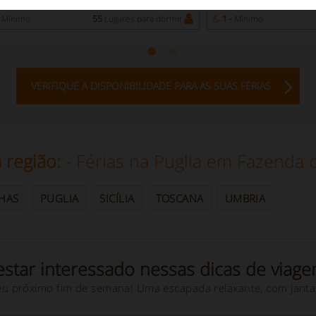
liano D'Otranto 777
Alessano 4804
Mínimo
55
Lugares para dormir
1 -
Mínimo
VERIFIQUE A DISPONIBILIDADE PARA AS SUAS FÉRIAS
 região:
- Férias na Puglia em Fazenda
HAS
PUGLIA
SICÍLIA
TOSCANA
UMBRIA
star interessado nessas dicas de viage
eu próximo fim de semana! Uma escapada relaxante, com janta