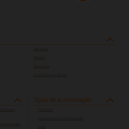
Abruzzo
Molise
Basilicata
Friuli Venezia Giulia
Tipos de acomodação
ques para
Fazenda
,
Apartamentos Em Fazenda
,
de estimação
Villa
,