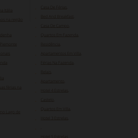
Casa De Férias
,
 Itália
Bed And Breakfast
,
os na região
Casa De Campo
,
ardenha
Quartos Em Fazenda
,
 Piemonte
Residência
,
ionais
Apartamentos Em Villa
,
enda
Férias Na Fazenda
,
Relais
,
lia
Apartamento
,
as férias na
Hotel 4 Estrelas
,
Castelo
,
Quartos Em Villa
,
 no Lago de
Hotel 3 Estrelas
,
,
Hotel 5 Estrelas