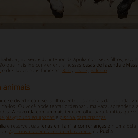
o habitual, no verde do interior da Apúlia com seus filhos, es
ão que mais lhe convier entre nossas
casas de fazenda e
Mass
r
e dos locais mais famosos:
Bari
,
Lecce
,
Salento
.
m animais
de se divertir com seus filhos entre os animais da fazenda. Voc
iciá-los. Ou você pode tentar ordenhar uma vaca, aprender a an
dades.
A Fazenda com animais
tem um olho para famílias que v
de playground equipadas
e
piscina para crianças
.
lia
e reserve suas
férias em família com crianças
em uma bela
a de
Agriturismo com fazenda educacional
na
Puglia
!