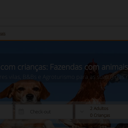
mais
 com crianças: Fazendas com animais
es vilas, B&Bs e Agroturismo para as suas férias
2
Adultos
0
Crianças