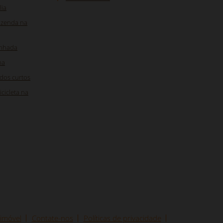
lia
fazenda na
inhada
na
ados curtos
cicleta na
 imóvel
Contate-nos
Políticas de privacidade