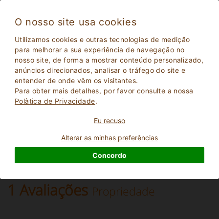
O nosso site usa cookies
Pianoro 5553
Utilizamos cookies e outras tecnologias de medição
Excepcional
para melhorar a sua experiência de navegação no
10
nosso site, de forma a mostrar conteúdo personalizado,
Fazenda
anúncios direcionados, analisar o tráfego do site e
Bologna
, Pianoro
(Mapa)
entender de onde vêm os visitantes.
Reserva Instantânea
18
Lugares para dormir
Para obter mais detalhes, por favor consulte a nossa
Polà­tica de Privacidade
.
PERGUNTE AO DONO
RESERVAR
Eu recuso
Alterar as minhas preferências
Mais informações
Concordo
1 Avaliações
Propriedade