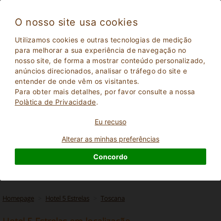
O nosso site usa cookies
Utilizamos cookies e outras tecnologias de medição
para melhorar a sua experiência de navegação no
nosso site, de forma a mostrar conteúdo personalizado,
anúncios direcionados, analisar o tráfego do site e
entender de onde vêm os visitantes.
Para obter mais detalhes, por favor consulte a nossa
Polà­tica de Privacidade
.
Eu recuso
2
Adultos
PESQUISAR
0
Crianças
Alterar as minhas preferências
Concordo
Homepage
Hotel 5 Estrelas
Toscana