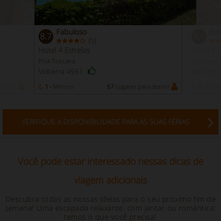
Fabuloso
Exc
8.7
9.1
(
)
5
Hotel 4 Estrelas
Hotel 3 E
Pisa Toscana
Grosseto 
Volterra 4961
Montier
dormir
1 -
Mínimo
67
Lugares para dormir
2 - 5
Mín
VERIFIQUE A DISPONIBILIDADE PARA AS SUAS FÉRIAS
Você pode estar interessado nessas dicas de
viagem adicionais
Descubra todas as nossas ideias para o seu próximo fim de
semana! Uma escapada relaxante, com jantar ou romântica:
temos o que você precisa!