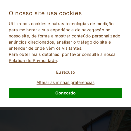
O nosso site usa cookies
Albaretto Della Torre 4102
Utilizamos cookies e outras tecnologias de medição
Excelente
para melhorar a sua experiência de navegação no
9.2
nosso site, de forma a mostrar conteúdo personalizado,
Casa de férias
anúncios direcionados, analisar o tráfego do site e
Cuneo
, Albaretto della torre
(Mapa)
entender de onde vêm os visitantes.
28
Lugares para dormir
Para obter mais detalhes, por favor consulte a nossa
Polà­tica de Privacidade
.
PERGUNTE AO DONO
RESERVAR
Eu recuso
Alterar as minhas preferências
Concordo
Mais informações