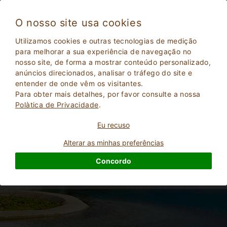
O nosso site usa cookies
Utilizamos cookies e outras tecnologias de medição
para melhorar a sua experiência de navegação no
Férias em Veneto em Fazenda com piscina
nosso site, de forma a mostrar conteúdo personalizado,
anúncios direcionados, analisar o tráfego do site e
entender de onde vêm os visitantes.
Para obter mais detalhes, por favor consulte a nossa
Polà­tica de Privacidade
.
Eu recuso
Alterar as minhas preferências
Concordo
2
Adultos
PESQUISAR
0
Crianças