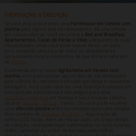
Informações e Descrição
Se você está procurando uma
Farmhouse em Veneto com
piscina
para alguns dias de relaxamento, dê uma olhada
em nossas ofertas! Você encontrará
Bed and Breakfast,
Apartamentos, Casas de Férias e Villas
adequados às suas
necessidades, onde você pode relaxar lendo um bom
livro, tomando uma taça de vinho ou simplesmente
aproveitando longos momentos de paz entre a natureza
de
Veneto
.
Escolhendo entre nosso
Agriturismo em Veneto com
piscina,
você pode passar alguns dias de paz embalados
pelo silêncio da natureza e cercado por belas e relaxantes
paisagens. Você pode reservar uma fazenda localizada em
uma posição panorâmica e estratégica para uma
escapada romântica
em Veneza e nas principais cidades
de arte:
Verona
,
Pádua
, Treviso. Ou você pode escolher
uma
villa com piscina
entre os vinhedos para uma estadia
feita também de
passeios de vinho e
degustação de
vinhos DOC locais. Além de relaxar após um longo tempo
de natação, você pode fazer caminhadas na zona rural ao
redor, caminhar ou andar de bicicleta pelas trilhas
naturais do delta do Pó, chegar às praias do Mar Adriático