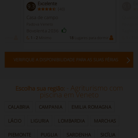
Excelente
Ex
9.3
9.1
(
)
40
Casa de campo
Quartos
Padova Veneto
Rovigo V
Bovolenta 2036
Taglio 
a dormir
1 - 2
Mínimo
18
Lugares para dormir
1 - 7
Mí
VERIFIQUE A DISPONIBILIDADE PARA AS SUAS FÉRIAS
- Agriturismo com
Escolha sua região:
piscina em Veneto
CALABRIA
CAMPANIA
EMILIA ROMAGNA
LÁCIO
LIGURIA
LOMBARDIA
MARCHAS
PIEMONTE
PUGLIA
SARDENHA
SICÍLIA