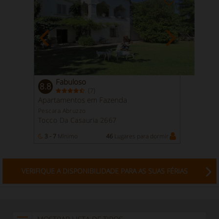
Fabuloso
8.8
(
)
7
Apartamentos em Fazenda
Pescara Abruzzo
Tocco Da Casauria 2667
3 - 7
Mínimo
46
Lugares para dormir
VERIFIQUE A DISPONIBILIDADE PARA AS SUAS FÉRIAS
MOSTRAR LISTA DE TIPOS