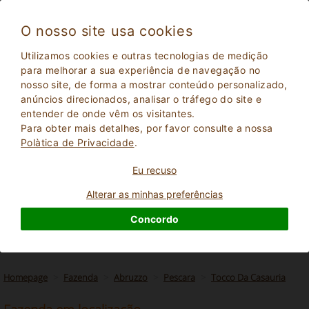
O nosso site usa cookies
Utilizamos cookies e outras tecnologias de medição
para melhorar a sua experiência de navegação no
nosso site, de forma a mostrar conteúdo personalizado,
anúncios direcionados, analisar o tráfego do site e
entender de onde vêm os visitantes.
Para obter mais detalhes, por favor consulte a nossa
Polà­tica de Privacidade
.
Eu recuso
2
Adultos
PESQUISAR
0
Crianças
Alterar as minhas preferências
Concordo
Homepage
Fazenda
Abruzzo
Pescara
Tocco Da Casauria