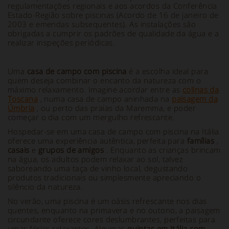
regulamentações regionais e aos acordos da Conferência
Estado-Região sobre piscinas (Acordo de 16 de janeiro de
2003 e emendas subsequentes). As instalações são
obrigadas a cumprir os padrões de qualidade da água e a
realizar inspeções periódicas.
Uma
casa de campo com piscina
é a escolha ideal para
quem deseja combinar o encanto da natureza com o
máximo relaxamento. Imagine acordar entre as
colinas da
Toscana
, numa casa de campo aninhada na
paisagem da
Úmbria
, ou perto das praias da Maremma, e poder
começar o dia com um mergulho refrescante.
Hospedar-se em uma casa de campo com piscina na Itália
oferece uma experiência autêntica, perfeita para
famílias
,
casais
e
grupos de amigos
. Enquanto as crianças brincam
na água, os adultos podem relaxar ao sol, talvez
saboreando uma taça de vinho local, degustando
produtos tradicionais ou simplesmente apreciando o
silêncio da natureza.
No verão, uma piscina é um oásis refrescante nos dias
quentes, enquanto na primavera e no outono, a paisagem
circundante oferece cores deslumbrantes, perfeitas para
umas férias relaxantes. Algumas
quintas em Itália com