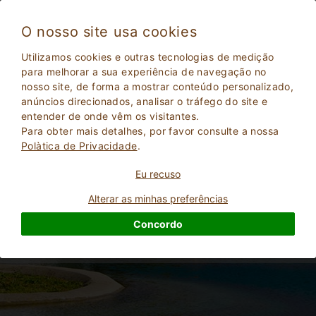
O nosso site usa cookies
Utilizamos cookies e outras tecnologias de medição
para melhorar a sua experiência de navegação no
Todas as nossas propriedades possuem
nosso site, de forma a mostrar conteúdo personalizado,
piscina.
anúncios direcionados, analisar o tráfego do site e
entender de onde vêm os visitantes.
Para obter mais detalhes, por favor consulte a nossa
Polà­tica de Privacidade
.
Eu recuso
Alterar as minhas preferências
Concordo
2
Adultos
PESQUISAR
0
Crianças