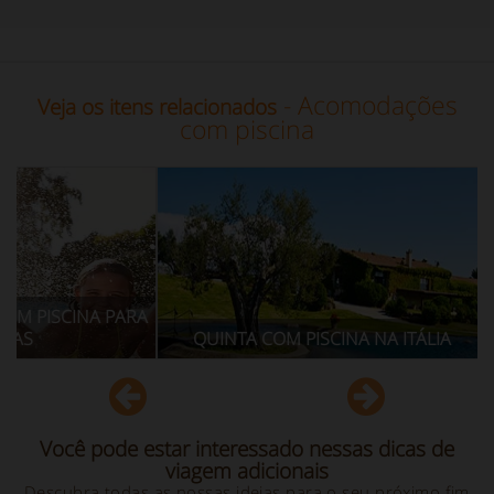
- Acomodações
Veja os itens relacionados
com piscina
INA PARA
FÉRIAS 
QUINTA COM PISCINA NA ITÁLIA
Você pode estar interessado nessas dicas de
viagem adicionais
Descubra todas as nossas ideias para o seu próximo fim