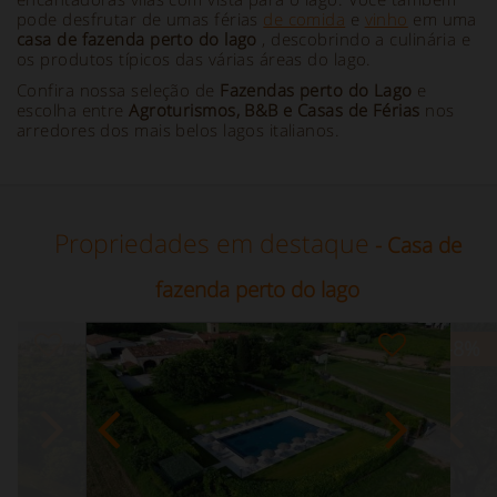
pode desfrutar de umas férias
de comida
e
vinho
em uma
casa de fazenda perto do lago
, descobrindo a culinária e
os produtos típicos das várias áreas do lago.
Confira nossa seleção de
Fazendas perto do Lago
e
escolha entre
Agroturismos, B&B e Casas de Férias
nos
arredores dos mais belos lagos italianos.
Propriedades em destaque
- Casa de
fazenda perto do lago
-8
%