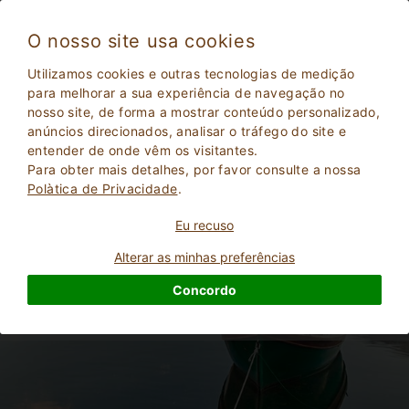
O nosso site usa cookies
Utilizamos cookies e outras tecnologias de medição
para melhorar a sua experiência de navegação no
Férias em casa de campo perto do lago
nosso site, de forma a mostrar conteúdo personalizado,
anúncios direcionados, analisar o tráfego do site e
entender de onde vêm os visitantes.
Para obter mais detalhes, por favor consulte a nossa
Polà­tica de Privacidade
.
Eu recuso
Alterar as minhas preferências
Concordo
2
Adultos
PESQUISAR
0
Crianças