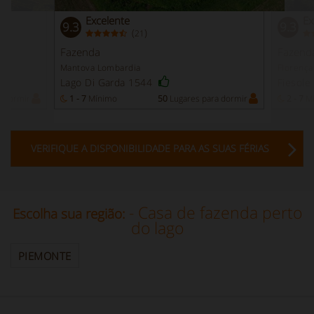
Excelente
Ex
9.3
9.3
(
)
21
Fazenda
Fazend
Mantova Lombardia
Florença
Lago Di Garda 1544
Fiesol
a dormir
1 - 7
Mínimo
50
Lugares para dormir
2 - 7
Mí
VERIFIQUE A DISPONIBILIDADE PARA AS SUAS FÉRIAS
- Casa de fazenda perto
Escolha sua região:
do lago
PIEMONTE