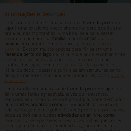
Informações e Descrição
Férias ou um fim de semana em uma
Fazenda perto do
lago
é uma excelente opção alternativa para estadias na
praia ou nas montanhas. Uma boa ideia para passar
algum tempo com sua
família
, com
crianças
ou com
amigos
em contato com a natureza, entre
esporte
e
cultura
. Existem muitas opções para férias em uma
Fazenda perto do lago
na Itália. Você pode escolher entre
as estruturas localizadas perto dos maiores e mais
conhecidos lagos, como
o Lago de Garda
, o maior da
Itália, ou decidir passar alguns dias em estruturas perto
de lagos menores, mas ainda encantadores, como
o Lago
Trasimeno
.
Uma estadia em uma
casa de fazenda perto do lago
lhe
dará umas férias agradáveis, ativas ou relaxantes,
seguindo seu instinto. Se você ama água, pode desfrutar
de
esportes aquáticos como
esqui
aquático
, windsurf,
vela, canoagem e mergulho. Se você prefere o continente,
pode se dedicar a outras
atividades ao ar livre, como
mountain bike e passeios a cavalo nas trilhas que correm
ao longo da água ou a caminhadas agradáveis entre as
encantadoras vilas com vista para o lago. Você também