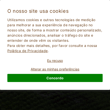
O nosso site usa cookies
Utilizamos cookies e outras tecnologias de medição
para melhorar a sua experiência de navegação no
M
nosso site, de forma a mostrar conteúdo personalizado,
anúncios direcionados, analisar o tráfego do site e
entender de onde vêm os visitantes.
Para obter mais detalhes, por favor consulte a nossa
Polà­tica de Privacidade
.
Eu recuso
Alterar as minhas preferências
Concordo
2
Adultos
PESQUISAR
0
Crianças