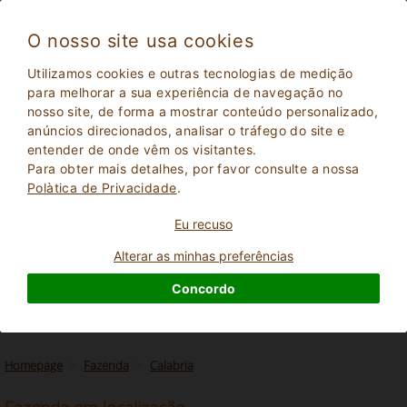
O nosso site usa cookies
Utilizamos cookies e outras tecnologias de medição
para melhorar a sua experiência de navegação no
nosso site, de forma a mostrar conteúdo personalizado,
anúncios direcionados, analisar o tráfego do site e
entender de onde vêm os visitantes.
Para obter mais detalhes, por favor consulte a nossa
Polà­tica de Privacidade
.
Eu recuso
2
Adultos
PESQUISAR
0
Crianças
Alterar as minhas preferências
Concordo
Homepage
Fazenda
Calabria