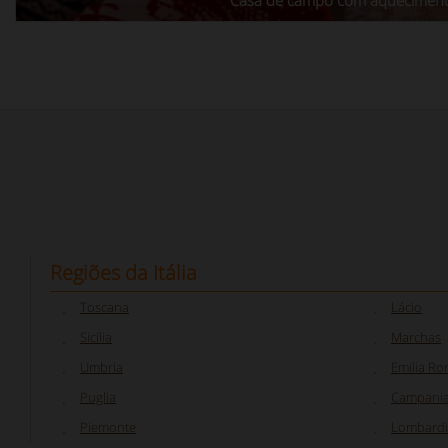
Casa de campo com aquecimen
Regiões da Itália
Toscana
Lácio
Sicília
Marchas
Umbria
Emilia R
Puglia
Campani
Piemonte
Lombardi