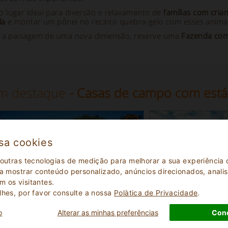
o lugar ideal para diversão e relaxamento de
famílias com cria
la
e montar um pônei no recinto quebra-gelo com esses animai
ar a paisagem de uma nova dimensão, reserve uma
Fazenda com
m destaque
- Casas de campo com está
sa cookies
 outras tecnologias de medição para melhorar a sua experiênci
 a mostrar conteúdo personalizado, anúncios direcionados, analisa
 os visitantes.
lhes, por favor consulte a nossa
Polà­tica de Privacidade
.
o
Alterar as minhas preferências
Con