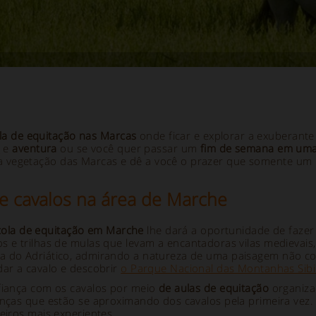
a de equitação nas Marcas
onde ficar e explorar a exuberante
e
e
aventura
ou se você quer passar um
fim de semana em uma
 vegetação das Marcas e dê a você o prazer que somente um p
e cavalos na área de Marche
ola de equitação em Marche
lhe dará a oportunidade de faze
 e trilhas de mulas que levam a encantadoras vilas medievais
a do Adriático, admirando a natureza de uma paisagem não cont
ar a cavalo e descobrir
o Parque Nacional das Montanhas Sibil
nfiança com os cavalos por meio
de aulas de equitação
organiza
nças que estão se aproximando dos cavalos pela primeira vez.
eiros mais experientes.