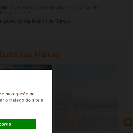
nças
, que poderão se aproximar do mundo dos
s maravilhosos.
 escola de equitação nas Marcas
.
bulos nas Marcas
a de navegação no
r o tráfego do site e
cordo