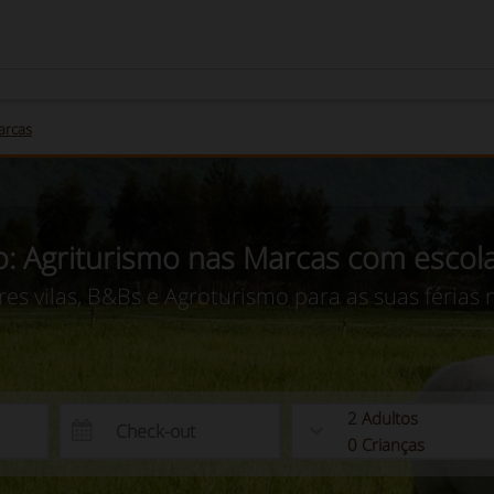
arcas
lo: Agriturismo nas Marcas com escol
es vilas, B&Bs e Agroturismo para as suas férias
2
Adultos
0
Crianças