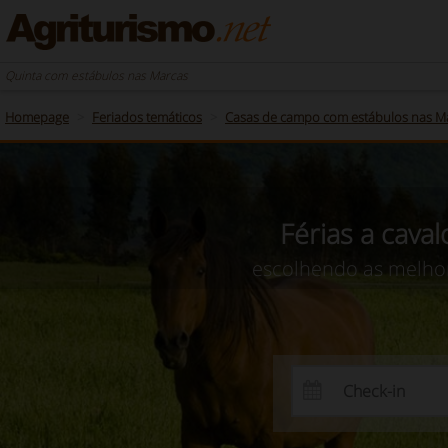
Quinta com estábulos nas Marcas
Homepage
Feriados temáticos
Casas de campo com estábulos nas M
Férias a cava
escolhendo as melhor