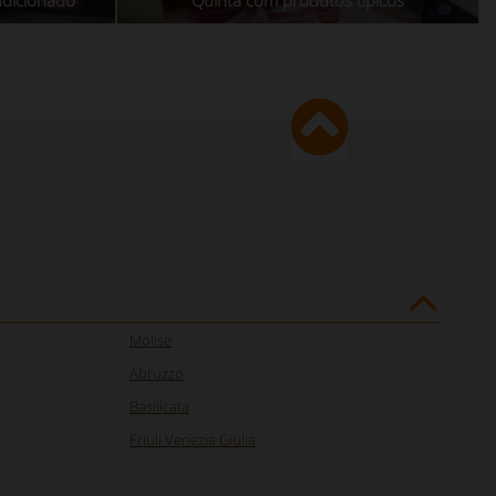
ndicionado
Quinta com produtos típicos
Molise
Abruzzo
Basilicata
Friuli Venezia Giulia