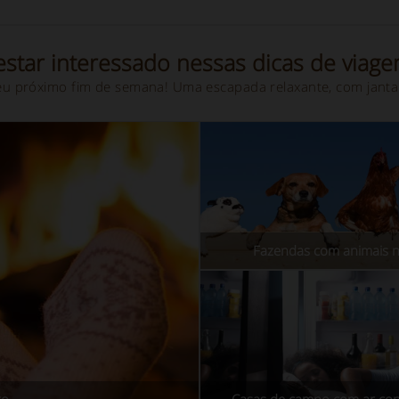
star interessado nessas dicas de viage
eu próximo fim de semana! Uma escapada relaxante, com janta
Fazendas com animais na