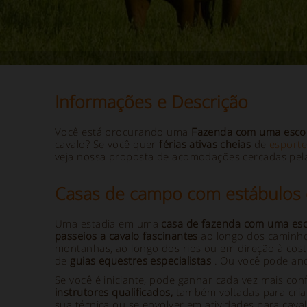
Informações e Descrição
Você está procurando uma
Fazenda com uma escol
cavalo? Se você quer
férias ativas cheias
de
esport
veja nossa proposta de acomodações cercadas pela
Casas de campo com estábulos 
Uma estadia em uma
casa de fazenda com uma esc
passeios a cavalo fascinantes
ao longo dos caminhos
montanhas, ao longo dos rios ou em direção à cost
de
guias equestres especialistas
. Ou você pode and
Se você é iniciante, pode ganhar cada vez mais co
instrutores qualificados,
também voltadas para cria
sua técnica ou se envolver em atividades para caval