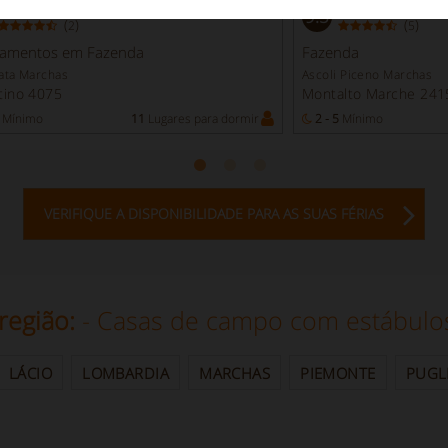
Excepcional
Excepcional
9.5
(
)
(
)
2
5
tamentos em Fazenda
Fazenda
ata Marchas
Ascoli Piceno Marchas
tino 4075
Montalto Marche 241
Mínimo
11
Lugares para dormir
2 - 5
Mínimo
VERIFIQUE A DISPONIBILIDADE PARA AS SUAS FÉRIAS
região:
- Casas de campo com estábulo
LÁCIO
LOMBARDIA
MARCHAS
PIEMONTE
PUGL