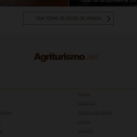
to
Casas de campo com ar co
VEJA TODAS AS DICAS DE VIAGEM
Veneto
Sardenha
omagna
Trentino Alto Adige
a
Liguria
a
Calabria