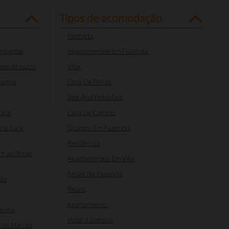
Tipos de acomodação
Fazenda
,
ombardia
Apartamentos Em Fazenda
,
o em Abruzzo
Villa
,
omagna
Casa De Férias
,
Bed And Breakfast
,
úria
Casa De Campo
,
ina para
Quartos Em Fazenda
,
Residência
,
ir as Rotas
Apartamentos Em Villa
,
Férias Na Fazenda
,
cio
Relais
,
Apartamento
,
denha
Hotel 4 Estrelas
,
nas Marcas