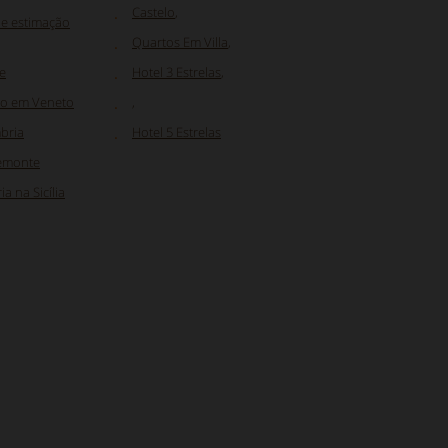
Castelo
,
de estimação
Quartos Em Villa
,
e
Hotel 3 Estrelas
,
ão em Veneto
,
bria
Hotel 5 Estrelas
iemonte
a na Sicília