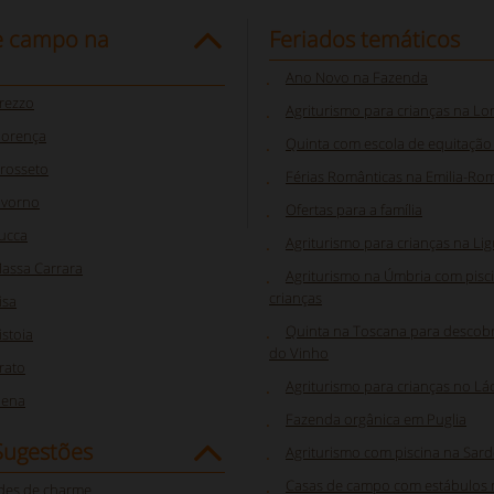
e campo na
Feriados temáticos
Ano Novo na Fazenda
rezzo
Agriturismo para crianças na L
lorença
Quinta com escola de equitaçã
rosseto
Férias Românticas na Emilia-R
ivorno
Ofertas para a família
ucca
Agriturismo para crianças na Lig
assa Carrara
Agriturismo na Úmbria com pisc
crianças
isa
Quinta na Toscana para descobr
stoia
do Vinho
rato
Agriturismo para crianças no Lá
iena
Fazenda orgânica em Puglia
Sugestões
Agriturismo com piscina na Sar
Casas de campo com estábulos 
des de charme