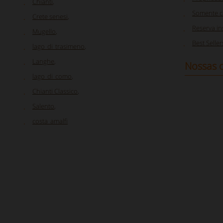
Chianti
,
Somente c
Crete senesi
,
Reserva i
Mugello
,
Best Seller
lago_di_trasimeno
,
Langhe
,
Nossas o
lago_di_como
,
Chianti Classico
,
Salento
,
costa_amalfi