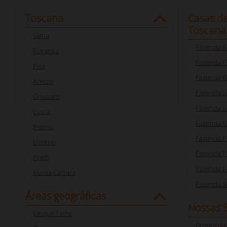
Toscana
Casas d
Toscana
Siena
Fazenda A
Florença
Fazenda F
Pisa
Fazenda G
Arezzo
Fazenda L
Grosseto
Fazenda L
Lucca
Fazenda M
Pistoia
Fazenda P
Livorno
Fazenda Pi
Prato
Fazenda P
Massa Carrara
Fazenda S
Áreas geográficas
Nossas 
Cinque Terre
,
Proprieda