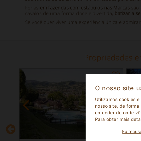
Férias
em fazendas
com estábulos nas Marcas
são 
cavalos de uma forma doce e divertida,
batizar a se
Se você quer viver uma experiência única e admir
Propriedades e
O nosso site u
Utilizamos cookies e
nosso site, de forma
entender de onde vêm
Para obter mais deta
Eu recus