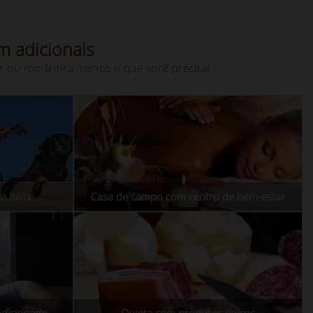
m adicionais
r ou romântica: temos o que você precisa!
 Itália
Casa de campo com centro de bem-estar