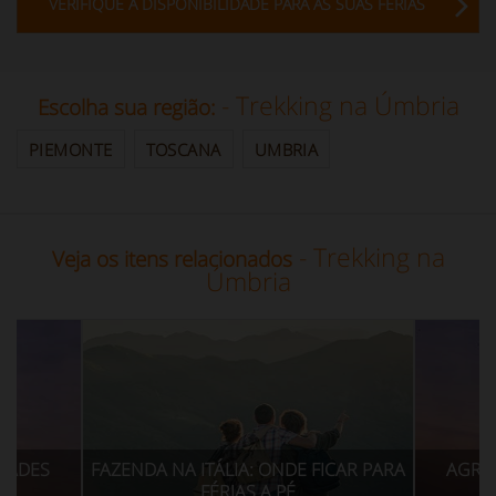
VERIFIQUE A DISPONIBILIDADE PARA AS SUAS FÉRIAS
- Trekking na Úmbria
Escolha sua região:
PIEMONTE
TOSCANA
UMBRIA
- Trekking na
Veja os itens relacionados
Úmbria
ENDA NA ITÁLIA: ONDE FICAR PARA
AGROTURISMO COM A
FÉRIAS A PÉ
ESPORTIVAS NA 