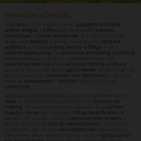
Informações e Descrição
A
Úmbria
é uma região rica em
paisagens intocadas
,
aldeias antigas
e
trilhas
que atravessam
bosques
,
montanhas
e
colinas verdejantes
. É o lugar ideal para
quem ama
trekking
e deseja explorar uma
natureza
autêntica
, com
panoramas de tirar o fôlego
e uma
biodiversidade única
. Os
percursos de trekking na Úmbria
são numerosos e variados, e permitem viver uma
experiência imersiva
entre
natureza, história e cultura
.
Graças à nossa seleção de
agroturismos
, poderá ficar nas
proximidades dos
percursos mais fascinantes
e ter uma
base de
relaxamento
e
conforto
após cada dia de
caminhada
.
O
Parque do Monte Subasio
, a poucos quilómetros de
Assis
, é um verdadeiro paraíso para os
amantes de
trekking
. Este parque é conhecido pelas suas
colinas
suaves
e
olivais
que oferecem
trilhas panorâmicas
de
variada dificuldade. Um dos
percursos mais amados
é
aquele que leva ao
pico do Monte Subasio
, de onde se
pode desfrutar de uma
vista espetacular
sobre todo o
vale abaixo. Após a caminhada, os nossos
agroturismos
nas proximidades
oferecer-lhe-ão a possibilidade de