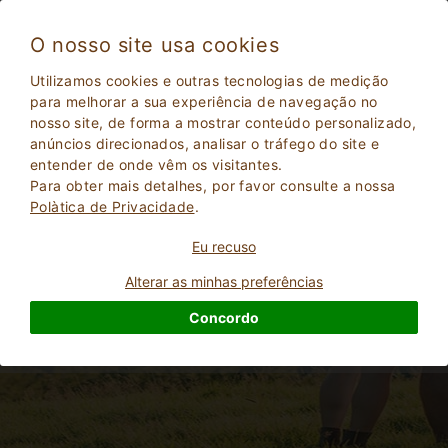
O nosso site usa cookies
Utilizamos cookies e outras tecnologias de medição
para melhorar a sua experiência de navegação no
Os melhores percursos de trekking na
nosso site, de forma a mostrar conteúdo personalizado,
Úmbria entre colinas, bosques e paisagens
anúncios direcionados, analisar o tráfego do site e
deslumbrantes
entender de onde vêm os visitantes.
Para obter mais detalhes, por favor consulte a nossa
Polà­tica de Privacidade
.
Eu recuso
Alterar as minhas preferências
Concordo
2
Adultos
PESQUISAR
0
Crianças