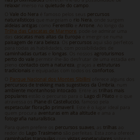
relaxar
imerso na
quietude do campo
.
O
Vale do Nera
é famoso pelos seus
percursos
naturalísticos
que margeiam o
rio Nera
, onde surgem
aldeias antigas
como
Ferentillo
e
Arrone
. Ao longo da
Trilha das Cascatas de Marmore
, pode-se admirar uma
das
cascatas mais altas da Europa
e imergir-se numa
paisagem de rara beleza
. Os
percursos
aqui são perfeitos
para todas as habilidades, com possibilidades de
caminhadas curtas
e
longas
. Os nossos
agroturismos
perto do vale
permitir-lhe-ão desfrutar de uma estadia em
pleno
contacto com a natureza
, graças a
estruturas
tradicionais
e equipadas com todos os
confortos
.
O
Parque Nacional dos Montes Sibillini
oferece alguns dos
percursos de trekking mais sugestivos da Úmbria
, num
ambiente montanhoso intocado
. Entre as
trilhas mais
populares
estão o percurso para o
Lago di Pilato
e o que
atravessa os
Piane di Castelluccio
, famoso pela
espetacular floração primaveril
. Este é o lugar ideal para
quem procura
aventuras em alta altitude
e ama a
fotografia naturalística
.
Para quem prefere os
percursos suaves
, as
trilhas
ao
redor do
Lago Trasimeno
são perfeitas. Esta zona oferece
caminhadas tranquilas
com
vistas espetaculares
sobre o