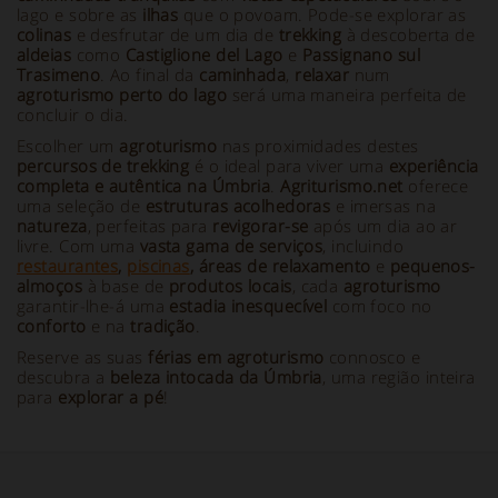
lago e sobre as
ilhas
que o povoam. Pode-se explorar as
colinas
e desfrutar de um dia de
trekking
à descoberta de
aldeias
como
Castiglione del Lago
e
Passignano sul
Trasimeno
. Ao final da
caminhada
,
relaxar
num
agroturismo perto do lago
será uma maneira perfeita de
concluir o dia.
Escolher um
agroturismo
nas proximidades destes
percursos de trekking
é o ideal para viver uma
experiência
completa e autêntica na Úmbria
.
Agriturismo.net
oferece
uma seleção de
estruturas acolhedoras
e imersas na
natureza
, perfeitas para
revigorar-se
após um dia ao ar
livre. Com uma
vasta gama de serviços
, incluindo
restaurantes
,
piscinas
, áreas de relaxamento
e
pequenos-
almoços
à base de
produtos locais
, cada
agroturismo
garantir-lhe-á uma
estadia inesquecível
com foco no
conforto
e na
tradição
.
Reserve as suas
férias em agroturismo
connosco e
descubra a
beleza intocada da Úmbria
, uma região inteira
para
explorar a pé
!