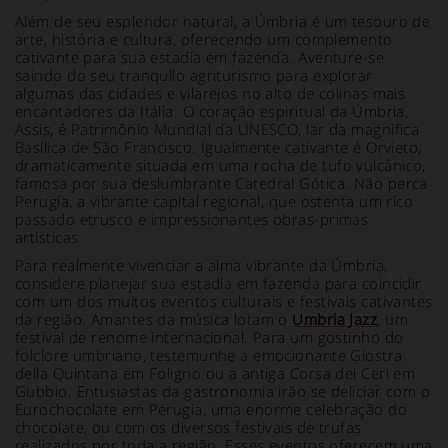
Além de seu esplendor natural, a Úmbria é um tesouro de
arte, história e cultura, oferecendo um complemento
cativante para sua estadia em fazenda. Aventure-se
saindo do seu tranquilo agriturismo para explorar
algumas das cidades e vilarejos no alto de colinas mais
encantadores da Itália. O coração espiritual da Úmbria,
Assis, é Patrimônio Mundial da UNESCO, lar da magnífica
Basílica de São Francisco. Igualmente cativante é Orvieto,
dramaticamente situada em uma rocha de tufo vulcânico,
famosa por sua deslumbrante Catedral Gótica. Não perca
Perugia, a vibrante capital regional, que ostenta um rico
passado etrusco e impressionantes obras-primas
artísticas.
Para realmente vivenciar a alma vibrante da Úmbria,
considere planejar sua estadia em fazenda para coincidir
com um dos muitos eventos culturais e festivais cativantes
da região. Amantes da música lotam o
Umbria Jazz
, um
festival de renome internacional. Para um gostinho do
folclore umbriano, testemunhe a emocionante Giostra
della Quintana em Foligno ou a antiga Corsa dei Ceri em
Gubbio. Entusiastas da gastronomia irão se deliciar com o
Eurochocolate em Perugia, uma enorme celebração do
chocolate, ou com os diversos festivais de trufas
realizados por toda a região. Esses eventos oferecem uma