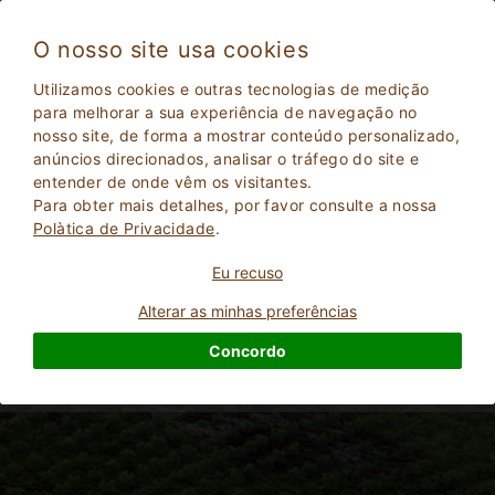
O nosso site usa cookies
Utilizamos cookies e outras tecnologias de medição
para melhorar a sua experiência de navegação no
M
nosso site, de forma a mostrar conteúdo personalizado,
anúncios direcionados, analisar o tráfego do site e
entender de onde vêm os visitantes.
Para obter mais detalhes, por favor consulte a nossa
Polà­tica de Privacidade
.
Eu recuso
Alterar as minhas preferências
Concordo
2
Adultos
PESQUISAR
0
Crianças